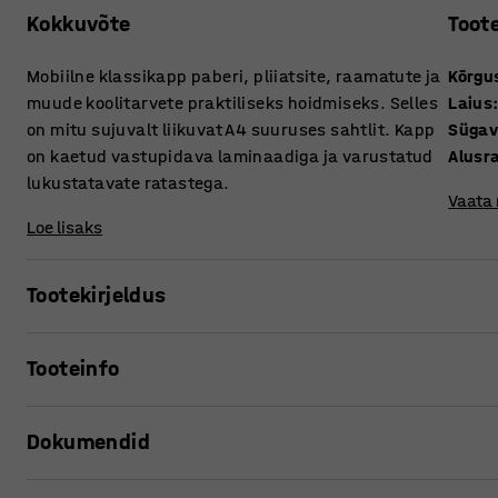
Kokkuvõte
Toot
Mobiilne klassikapp paberi, pliiatsite, raamatute ja
Kõrgu
muude koolitarvete praktiliseks hoidmiseks. Selles
Laius
on mitu sujuvalt liikuvat A4 suuruses sahtlit. Kapp
Süga
on kaetud vastupidava laminaadiga ja varustatud
Alusr
lukustatavate ratastega.
Vaata
Loe lisaks
Tootekirjeldus
See mobiilne mööbliese sobib suurepäraselt hoiustamise
Tooteinfo
väikesel alal suurt mahutavust. Eraldage igale õpilasele o
jms hoidmiseks.
Kõrgus
:
1145
mm
Dokumendid
Laius
:
1200
mm
Asetage klassikapp seina äärde või kasutage seda ruumij
Sügavus
:
460
mm
kõrvale, et pakkuda hõlpsasti ligipääsetavat panipaika. K