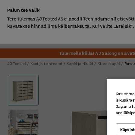
Ilma km-ta
Palun tee valik
Tere tulemas AJ Tooted AS e-poodi! Teenindame nii ettevõttei
kuvatakse hinnad ilma käibemaksuta. Kui valite „Eraisik
Kontor
Ladu ja Tööstus
Riietusruum
Söögituba
Tule meile külla! AJ Salong on ava
AJ Tooted
Kool ja Lasteaed
Kapid ja riiulid
Klassikapid
Ratas
Kasutame k
isikupäras
Jagame tei
analüüsipa
Küpsis