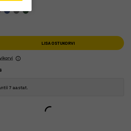
eeli värv
:
Kask
LISA OSTUKORVI
vikorvi
s
ntii 7 aastat.