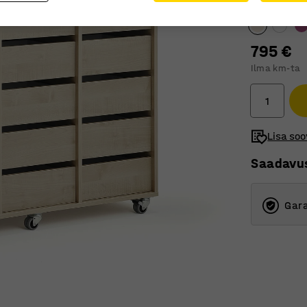
Sahtli esipan
795 €
Ilma km-ta
Lisa soo
Saadavu
Gara