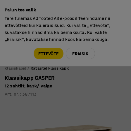
Põhjamaine kvaliteet
Palun tee valik
Tere tulemas AJ Tooted AS e-poodi! Teenindame nii
ettevõtteid kui ka eraisikuid. Kui valite „Ettevõte“,
kuvatakse hinnad ilma käibemaksuta. Kui valite
„Eraisik“, kuvatakse hinnad koos käibemaksuga.
Tule meile külla! AJ Salong on avatud E-R 9:00-17:00,
Pärnu mnt 158, Tallinn. Kauba väljastamine Paneeli
ETTEVÕTE
ERAISIK
6, Tallinn. Vaata lähemalt!
Klassikapid
Ratastel klassikapid
Klassikapp CASPER
12 sahtlit, kask/ valge
Art. nr.
:
387113