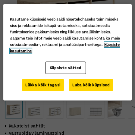
Kasutame küpsiseid veebisaidi nõuetekohaseks toimimiseks,
sisu ja reklaamide isikupärastamiseks, sotsiaalmeedia
funktsioonide pakkumiseks ning liikluse analüüsimiseks.
Jagame teie infot meie veebisaidi kasutamise kohta ka meie
sotsiaalmeedia-, reklaami ja analüüsipartneritega.
Küpsiste
kasutamine
Küpsiste sätted
Lükka kõik tagasi
Luba kõik küpsised
Kaksteist sahtlit
Vastupidav laminaatpind