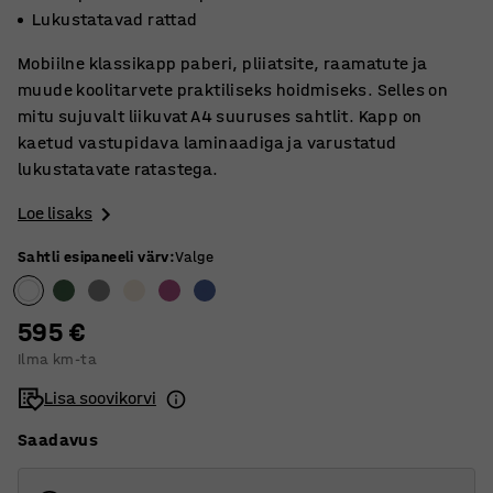
Lukustatavad rattad
Mobiilne klassikapp paberi, pliiatsite, raamatute ja
muude koolitarvete praktiliseks hoidmiseks. Selles on
mitu sujuvalt liikuvat A4 suuruses sahtlit. Kapp on
kaetud vastupidava laminaadiga ja varustatud
lukustatavate ratastega.
Loe lisaks
Sahtli esipaneeli värv
:
Valge
595 €
Ilma km-ta
Lisa soovikorvi
Saadavus