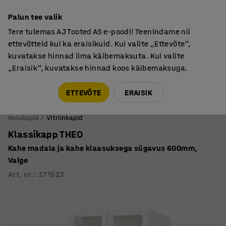
Põhjamaine kvaliteet
Palun tee valik
Tere tulemas AJ Tooted AS e-poodi! Teenindame nii
ettevõtteid kui ka eraisikuid. Kui valite „Ettevõte“,
kuvatakse hinnad ilma käibemaksuta. Kui valite
„Eraisik“, kuvatakse hinnad koos käibemaksuga.
Tule meile külla! AJ Salong on avatud E-R 9:00-17:00,
Pärnu mnt 158, Tallinn. Kauba väljastamine Paneeli
ETTEVÕTE
ERAISIK
6, Tallinn. Vaata lähemalt!
Hoiukapid
Vitriinkapid
Klassikapp THEO
Kahe madala ja kahe klaasuksega sügavus 600mm,
Valge
Art. nr.
:
371523