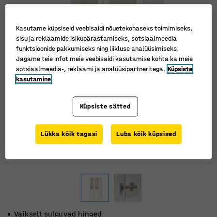
Kasutame küpsiseid veebisaidi nõuetekohaseks toimimiseks,
sisu ja reklaamide isikupärastamiseks, sotsiaalmeedia
funktsioonide pakkumiseks ning liikluse analüüsimiseks.
Jagame teie infot meie veebisaidi kasutamise kohta ka meie
sotsiaalmeedia-, reklaami ja analüüsipartneritega.
Küpsiste
kasutamine
Küpsiste sätted
Lükka kõik tagasi
Luba kõik küpsised
Vaikselt sulguvad hinged