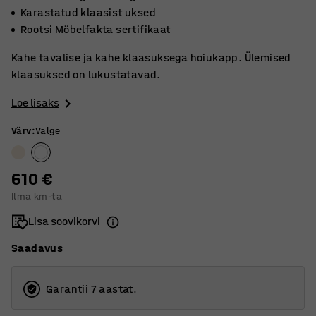
Karastatud klaasist uksed
Rootsi Möbelfakta sertifikaat
Kahe tavalise ja kahe klaasuksega hoiukapp. Ülemised
klaasuksed on lukustatavad.
Loe lisaks
Värv
:
Valge
610 €
Ilma km-ta
Lisa soovikorvi
Saadavus
Garantii 7 aastat.