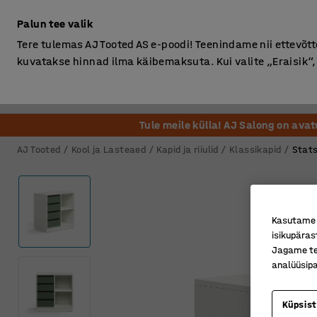
Ilma km-ta
Palun tee valik
Tere tulemas AJ Tooted AS e-poodi! Teenindame nii ettevõttei
kuvatakse hinnad ilma käibemaksuta. Kui valite „Eraisik
Kontor
Ladu ja Tööstus
Riietusruum
Söögituba
Tule meile külla! AJ Salong on ava
AJ Tooted
Kool ja Lasteaed
Kapid ja riiulid
Klassikapid
Stats
Kasutame k
isikupäras
Jagame tei
analüüsipa
Küpsis