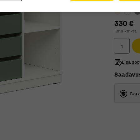
Sahtli esipan
330 €
Ilma km-ta
Lisa soo
Saadavu
Gara