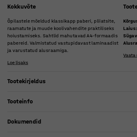
Kokkuvõte
Toot
Õpilastele mõeldud klassikapp paberi, pliiatsite,
Kõrgu
raamatute ja muude koolivahendite praktiliseks
Laius
hoiustamiseks. Sahtlid mahutavad A4-formaadis
Süga
pabereid. Valmistatud vastupidavast laminaadist
Alusr
ja varustatud alusraamiga.
Vaata
Loe lisaks
Tootekirjeldus
Kapp sobib ideaalselt õpilaste isiklike asjade hoiustami
Tooteinfo
rohkelt mahutavust väikesel pinnal. Tagasihoidlik disain 
kombineeritav teiste mööbliesemetega.
Kõrgus
:
800
mm
Dokumendid
Laius
:
800
mm
Avatud riiulid ja mugavad sahtlid paberi, raamatute, pliia
Sügavus
:
460
mm
Õpilased saavad sahtleid jagada või neile saab määrata o