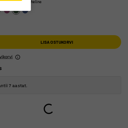
eeli värv
:
Tumeroheline
LISA OSTUKORVI
vikorvi
s
ntii 7 aastat.