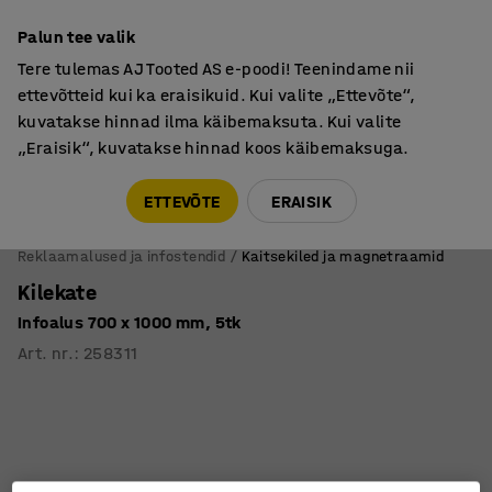
Põhjamaine kvaliteet
Palun tee valik
Tere tulemas AJ Tooted AS e-poodi! Teenindame nii
ettevõtteid kui ka eraisikuid. Kui valite „Ettevõte“,
kuvatakse hinnad ilma käibemaksuta. Kui valite
„Eraisik“, kuvatakse hinnad koos käibemaksuga.
Tule meile külla! AJ Salong on avatud E-R 9:00-17:00,
Pärnu mnt 158, Tallinn. Kauba väljastamine Paneeli
ETTEVÕTE
ERAISIK
6, Tallinn. Vaata lähemalt!
Reklaamalused ja infostendid
Kaitsekiled ja magnetraamid
Kilekate
Infoalus 700 x 1000 mm, 5tk
Art. nr.
:
258311