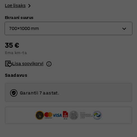
Loe lisaks
Ekraani suurus
700x1000 mm
35 €
500x700 mm
Ilma km-ta
700x1000 mm
Lisa soovikorvi
Saadavus
Garantii 7 aastat.