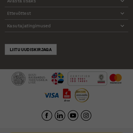
Avasta lisaks
Ettevõttest
Kasutajatingimused
LIITU UUDISKIRJAGA