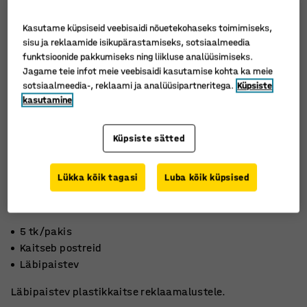
Kasutame küpsiseid veebisaidi nõuetekohaseks toimimiseks,
sisu ja reklaamide isikupärastamiseks, sotsiaalmeedia
funktsioonide pakkumiseks ning liikluse analüüsimiseks.
Jagame teie infot meie veebisaidi kasutamise kohta ka meie
sotsiaalmeedia-, reklaami ja analüüsipartneritega.
Küpsiste
kasutamine
Küpsiste sätted
Lükka kõik tagasi
Luba kõik küpsised
5 tk/pakis
Kaitseb postreid
Läbipaistev
Läbipaistev plastikkaitse reklaamalustele.