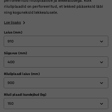
perforeeritud riiuliplaatide ja lekkealusega. Kõik
riiuliplaadid on perforeeritud, et lekked pääseksid läbi
ning koguneksid lekkealusele.
Loe lisaks
Laius (mm)
910
Sügavus (mm)
910
400
1210
Riiuliplaadi laius (mm)
400
900
600
Riiuli plaadi kandejõud (kg)
900
150
1200