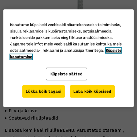
Kasutame küpsiseid veebisaidi nõuetekohaseks toimimiseks,
sisu ja reklaamide isikupärastamiseks, sotsiaalmeedia
funktsioonide pakkumiseks ning liikluse analüüsimiseks.
Jagame teie infot meie veebisaidi kasutamise kohta ka meie
sotsiaalmeedia-, reklaami ja analüüsipartneritega.
Küpsiste
kasutamine
Küpsiste sätted
Lükka kõik tagasi
Luba kõik küpsised
Riiulisüsteemi pikendamiseks
Ei vaja kruve
Seatavad riiuliplaadid
Lisaosa kemikaaliriiulile BLEND. Varustatud otsraami,