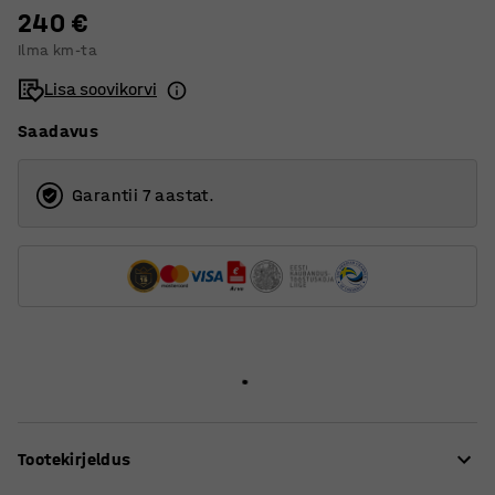
240 €
150
Ilma km-ta
205
Lisa soovikorvi
Saadavus
Garantii 7 aastat.
Tootekirjeldus