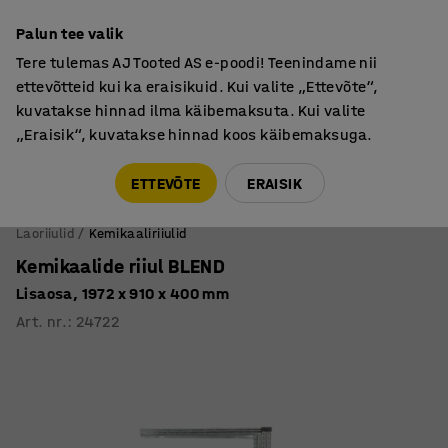
Põhjamaine kvaliteet
Palun tee valik
Tere tulemas AJ Tooted AS e-poodi! Teenindame nii
ettevõtteid kui ka eraisikuid. Kui valite „Ettevõte“,
kuvatakse hinnad ilma käibemaksuta. Kui valite
„Eraisik“, kuvatakse hinnad koos käibemaksuga.
Tule meile külla! AJ Salong on avatud E-R 9:00-17:00,
Pärnu mnt 158, Tallinn. Kauba väljastamine Paneeli
ETTEVÕTE
ERAISIK
6, Tallinn. Vaata lähemalt!
Laoriiulid
Kemikaaliriiulid
Kemikaalide riiul BLEND
Lisaosa, 1972 x 910 x 400 mm
Art. nr.
:
24722