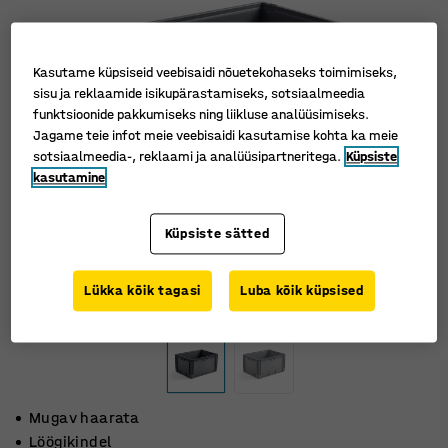
Kasutame küpsiseid veebisaidi nõuetekohaseks toimimiseks,
sisu ja reklaamide isikupärastamiseks, sotsiaalmeedia
funktsioonide pakkumiseks ning liikluse analüüsimiseks.
Jagame teie infot meie veebisaidi kasutamise kohta ka meie
sotsiaalmeedia-, reklaami ja analüüsipartneritega.
Küpsiste
kasutamine
Küpsiste sätted
Lükka kõik tagasi
Luba kõik küpsised
Mugav haarata
Löögikindel