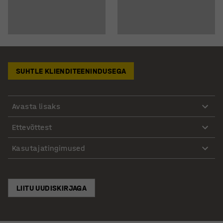
SUHTLE KLIENDITEENINDUSEGA
Avasta lisaks
Ettevõttest
Kasutajatingimused
LIITU UUDISKIRJAGA