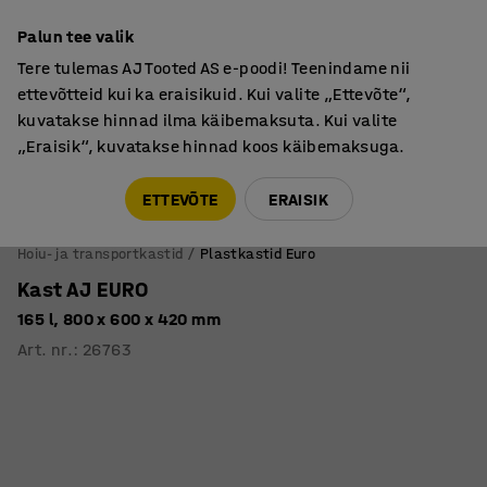
Põhjamaine kvaliteet
Garantii vähemalt 7 aastat
Palun tee valik
Tere tulemas AJ Tooted AS e-poodi! Teenindame nii
ettevõtteid kui ka eraisikuid. Kui valite „Ettevõte“,
kuvatakse hinnad ilma käibemaksuta. Kui valite
„Eraisik“, kuvatakse hinnad koos käibemaksuga.
Tule meile külla! AJ Salong on avatud E-R 9:00-17:00,
Pärnu mnt 158, Tallinn. Kauba väljastamine Paneeli
ETTEVÕTE
ERAISIK
6, Tallinn. Vaata lähemalt!
Hoiu- ja transportkastid
Plastkastid Euro
Kast AJ EURO
165 l, 800 x 600 x 420 mm
Art. nr.
:
26763