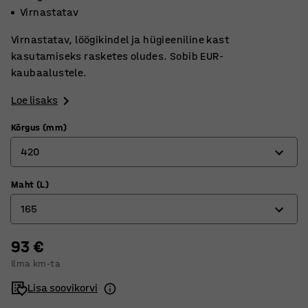
Virnastatav
Virnastatav, löögikindel ja hügieeniline kast
kasutamiseks rasketes oludes. Sobib EUR-
kaubaalustele.
Loe lisaks
Kõrgus (mm)
420
Maht (L)
220
165
320
420
93 €
80
Ilma km-ta
123
Lisa soovikorvi
165