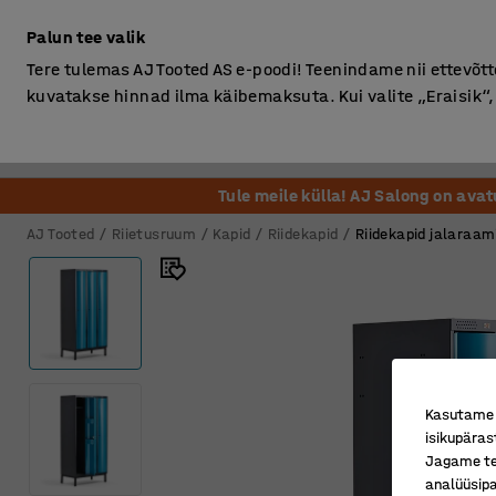
Ilma km-ta
Palun tee valik
Tere tulemas AJ Tooted AS e-poodi! Teenindame nii ettevõttei
kuvatakse hinnad ilma käibemaksuta. Kui valite „Eraisik
Kontor
Ladu ja Tööstus
Riietusruum
Söögituba
Tule meile külla! AJ Salong on ava
AJ Tooted
Riietusruum
Kapid
Riidekapid
Riidekapid jalaraam
Kasutame k
isikupäras
Jagame tei
analüüsipa