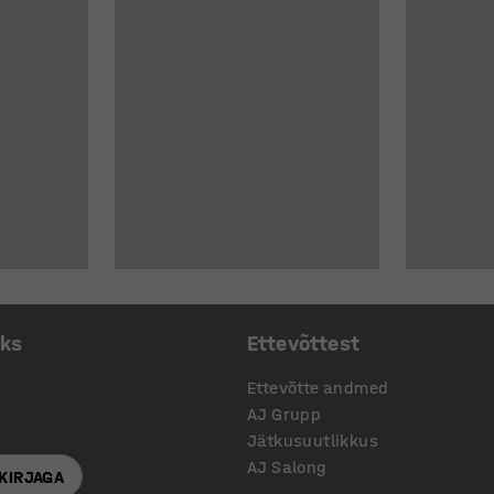
aks
Ettevõttest
Ettevõtte andmed
AJ Grupp
Jätkusuutlikkus
AJ Salong
SKIRJAGA