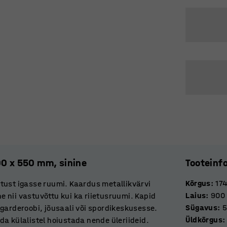
00 x 550 mm, sinine
Tooteinf
Kõrgus
:
17
tust igasse ruumi. Kaardus metallikvärvi
Laius
:
900
 nii vastuvõttu kui ka riietusruumi. Kapid
Sügavus
:
garderoobi, jõusaali või spordikeskusesse.
Üldkõrgus
:
a külalistel hoiustada nende üleriideid.