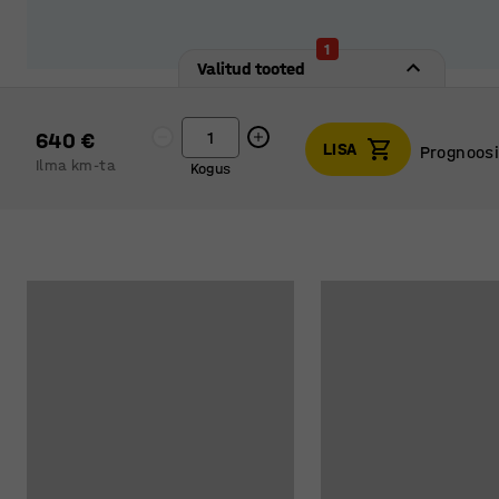
1
Valitud tooted
640 €
LISA
Prognoosi
Ilma km-ta
Kogus
Prognoosi