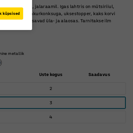
aardus ustega, jalaraamil. Igas lahtris on mütsiriiul,
oru koos kahe ankurkonksuga, uksestopper, kaks korvi
k küpsised
ljel ning õhutusavad üla- ja alaosas. Tarnitakse ilm
nine metallik
Uste kogus
Saadavus
2
3
4