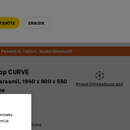
E-R 9-17 tel. 6000 270
info@ajtooted.ee
TEVÕTE
ERAISIK
Võta ühendust
Meie soovitame
Paneeli 6, Tallinn. Vaata lähemalt!
app CURVE
laraamil, 1940 x 900 x 550
Proovi liitreaalsuse abil
ne
111527
 toruga
imiseks.
metallik uksed
mi ja
ne ning eksklusiivne