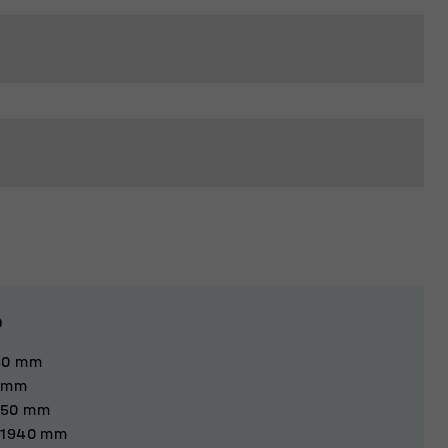
o
40
mm
mm
550
mm
1940
mm