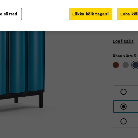
Riidekapp k
riidepuu t
te sätted
Lükka kõik tagasi
Luba kõi
ukse sisekü
lukkudeta.
Loe lisaks
Ukse värv
:
Si