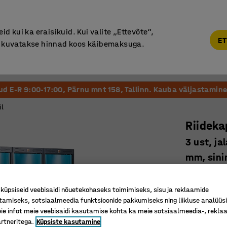
Põhjamaine kvaliteet
d kui ka eraisikuid. Kui valite „Ettevõte“,
ET
“, kuvatakse hinnad koos käibemaksuga.
Vastuvõtt ja Ootesaal
Õueala
Kool ja Lasteaed
tud E-R 9:00-17:00, Pärnu mnt 158, Tallinn. Kauba väljastamine 
il
Riidek
3 ust, ja
mm, sini
Art. nr.
:
13
üpsiseid veebisaidi nõuetekohaseks toimimiseks, sisu ja reklaamide
Riidepuu
tamiseks, sotsiaalmeedia funktsioonide pakkumiseks ning liikluse analüüs
Kaardus 
e infot meie veebisaidi kasutamise kohta ka meie sotsiaalmeedia-, reklaa
Kvaliteet
rtneritega.
Küpsiste kasutamine