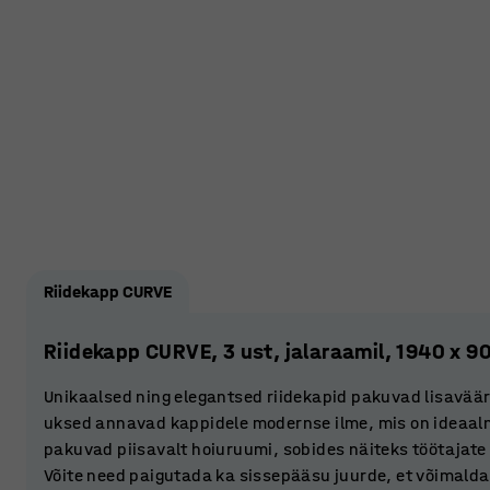
Riidekapp CURVE
Riidekapp CURVE, 3 ust, jalaraamil, 1940 x 9
Unikaalsed ning elegantsed riidekapid pakuvad lisaväär
uksed annavad kappidele modernse ilme, mis on ideaalne
pakuvad piisavalt hoiuruumi, sobides näiteks töötajate 
Võite need paigutada ka sissepääsu juurde, et võimaldad