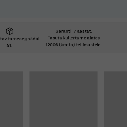
Garantii 7 aastat.
Tasuta kullertarne alates
tav tarneaeg nädal
1200€ (km-ta) tellimustele.
41.
tav tarneaeg nädal
41.