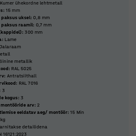
Kumer ühekordne lehtmetall
us
:
15
mm
e paksus uksel
:
0,8
mm
e paksus raamil
:
0,7
mm
(kappidel)
:
300
mm
a
:
Lame
Jalaraam
etall
Sinine metallik
kood
:
RAL 5025
rv
:
Antratsiithall
rvikood
:
RAL 7016
:
3
de kogus
:
3
k montööride arv
:
2
tlemise eeldatav aeg/ montöör
:
15
Min
kg
arnitakse detailidena
N 16121:2023