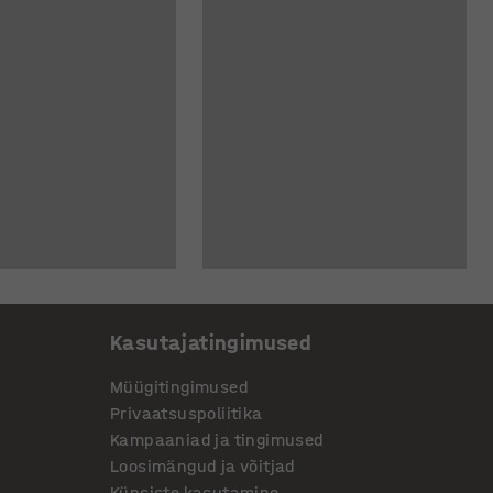
Kasutajatingimused
Müügitingimused
Privaatsuspoliitika
Kampaaniad ja tingimused
Loosimängud ja võitjad
Küpsiste kasutamine