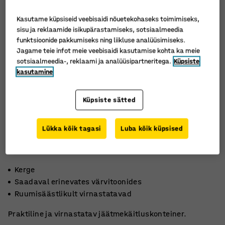
Kasutame küpsiseid veebisaidi nõuetekohaseks toimimiseks,
sisu ja reklaamide isikupärastamiseks, sotsiaalmeedia
funktsioonide pakkumiseks ning liikluse analüüsimiseks.
Jagame teie infot meie veebisaidi kasutamise kohta ka meie
sotsiaalmeedia-, reklaami ja analüüsipartneritega.
Küpsiste
kasutamine
Küpsiste sätted
Lükka kõik tagasi
Luba kõik küpsised
Kerge
Saadaval erinevates värvitoonides
Ruumisäästlikult virnastatavad
Praktiline ja virnastatav jäätmekäitluskonteiner.