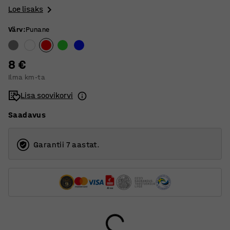
Loe lisaks
Värv
:
Punane
8 €
Ilma km-ta
Lisa soovikorvi
Saadavus
Garantii 7 aastat.