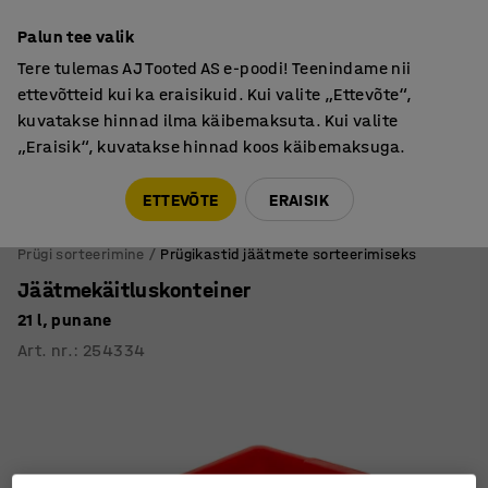
Põhjamaine kvaliteet
Palun tee valik
Tere tulemas AJ Tooted AS e-poodi! Teenindame nii
ettevõtteid kui ka eraisikuid. Kui valite „Ettevõte“,
kuvatakse hinnad ilma käibemaksuta. Kui valite
„Eraisik“, kuvatakse hinnad koos käibemaksuga.
Tule meile külla! AJ Salong on avatud E-R 9:00-17:00,
Pärnu mnt 158, Tallinn. Kauba väljastamine Paneeli
ETTEVÕTE
ERAISIK
6, Tallinn. Vaata lähemalt!
Prügi sorteerimine
Prügikastid jäätmete sorteerimiseks
Jäätmekäitluskonteiner
21 l, punane
Art. nr.
:
254334