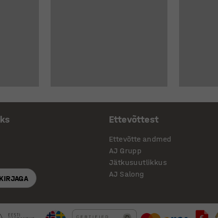
aks
Ettevõttest
Ettevõtte andmed
AJ Grupp
Jätkusuutlikkus
AJ Salong
SKIRJAGA