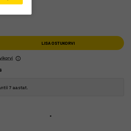
LISA OSTUKORVI
vikorvi
s
ntii 7 aastat.