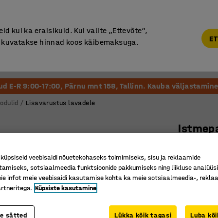
Põhjamaine kvaliteet
d kui ka eraisikuid. Kui valite „Ettevõte“,
ET
“, kuvatakse hinnad koos käibemaksuga.
Vastuvõtt ja Ootesaal
Õueala
Kool ja Lasteaed
tud E-R 9:00-17:00, Pärnu mnt 158, Tallinn. Kauba väljastamine 
odulid
Lisavarustus lavadele
Istmep
600 x 30
üpsiseid veebisaidi nõuetekohaseks toimimiseks, sisu ja reklaamide
Art. nr.
:
39
tamiseks, sotsiaalmeedia funktsioonide pakkumiseks ning liikluse analüüs
e infot meie veebisaidi kasutamise kohta ka meie sotsiaalmeedia-, reklaa
Elastsest
rtneritega.
Küpsiste kasutamine
Pehme ja
Eemaldat
te sätted
Lükka kõik tagasi
Luba kõi