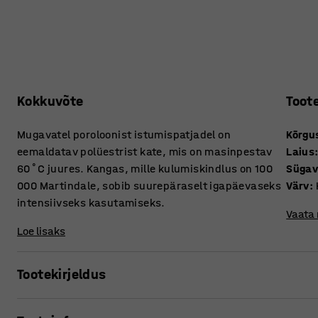
Kokkuvõte
Toot
Mugavatel poroloonist istumispatjadel on
Kõrgu
eemaldatav polüestrist kate, mis on masinpestav
Laius
60˚C juures. Kangas, mille kulumiskindlus on 100
Süga
000 Martindale, sobib suurepäraselt igapäevaseks
Värv
:
intensiivseks kasutamiseks.
Vaata
Loe lisaks
Tootekirjeldus
Pehme patjade lisamisel muutub meie lavamoodul mugava