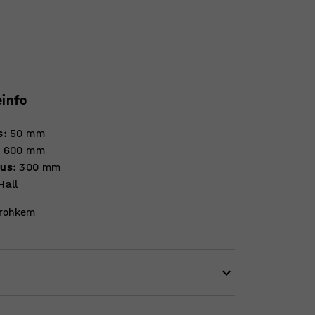
einfo
s
:
50
mm
:
600
mm
vus
:
300
mm
Hall
 rohkem
ks kohaks kus mängida. Samuti saab laval