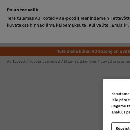
Ilma km-ta
Palun tee valik
Tere tulemas AJ Tooted AS e-poodi! Teenindame nii ettevõttei
kuvatakse hinnad ilma käibemaksuta. Kui valite „Eraisik
Kontor
Ladu ja Tööstus
Riietusruum
Söögituba
Tule meile külla! AJ Salong on ava
AJ Tooted
Kool ja Lasteaed
Mäng ja liikumine
Lavad ja istemo
Kasutame k
isikupäras
Jagame tei
analüüsipa
Küpsis