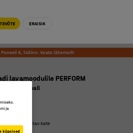
E-R 9-17 tel. 6000 270
info@ajtooted.ee
TEVÕTE
ERAISIK
Võta ühendust
Meie soovitame
Paneeli 6, Tallinn. Vaata lähemalt!
adi lavamoodulile PERFORM
0 x 50 mm, hall
0441
imiseks.
mi ja
 poroloonist
 mugav iste
av ja masinpestav kate
k küpsised