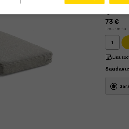
Värv
:
Hall
73 €
Ilma km-ta
Lisa soo
Saadavu
Gara