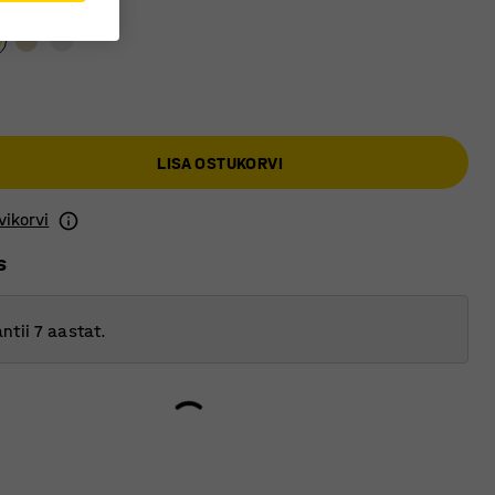
LISA OSTUKORVI
vikorvi
s
ntii 7 aastat.