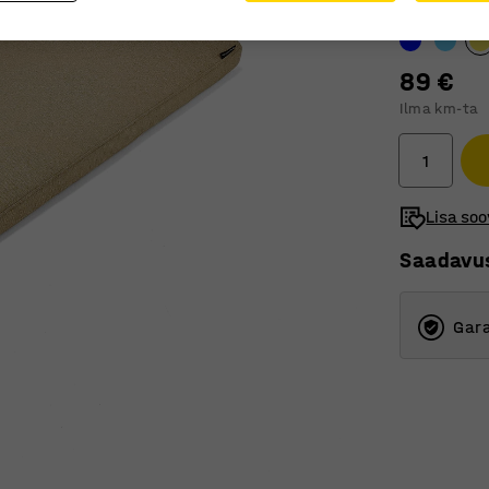
Värv
:
Kollane
89 €
Ilma km-ta
Lisa soo
Saadavu
Gara