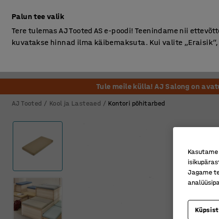
Ilma km-ta
Palun tee valik
Tere tulemas AJ Tooted AS e-poodi! Teenindame nii ettevõttei
kuvatakse hinnad ilma käibemaksuta. Kui valite „Eraisik
Kontor
Ladu ja Tööstus
Riietusruum
Söögituba
Tule meile külla! AJ Salong on ava
AJ Tooted
Kool ja Lasteaed
Kontori põhitarbed
Kasutame k
isikupäras
Jagame tei
analüüsipa
Küpsis