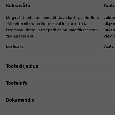
Kokkuvõte
Toot
Mugav istumispadi eemaldatava kattega. Nutikas
Laius
täiendus nii RICO riiulitele kui ka TOGETHER
Süga
istemoodulitele. Istmepadi on paigale fikseeritav
Paksu
takjapaela abil.
Värv
:
Loe lisaks
Vaata
Tootekirjeldus
Lisage oma riiulile või lavamoodulile pehme padi, et muu
Tooteinfo
takjapaelale on patja lihtne kinnitada ja sama lihtne ee
muretseda – kate on eemaldatav ja masinpestav 60 °C juu
Laius
:
795
mm
Dokumendid
Sügavus
:
395
mm
Sobib riiulitele RICO või istemoodulitele TOGETHER. Tarnit
Paksus
:
50
mm
Värv
:
Kollane
Prindi tooteleht