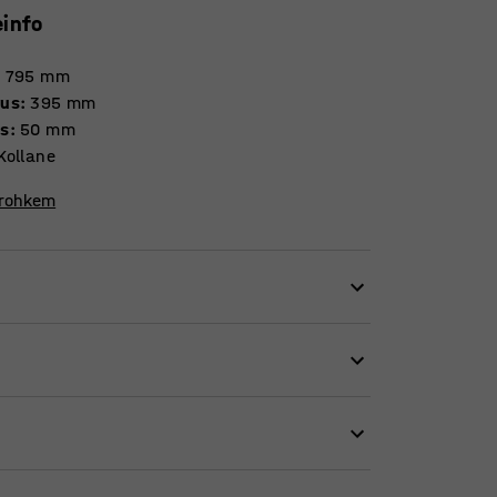
einfo
:
795
mm
vus
:
395
mm
s
:
50
mm
Kollane
 rohkem
ta nendel istumine mugavaks. Tänu
maldada. Määrdumise pärast pole vaja
res.
akse koos takjapaelaga.