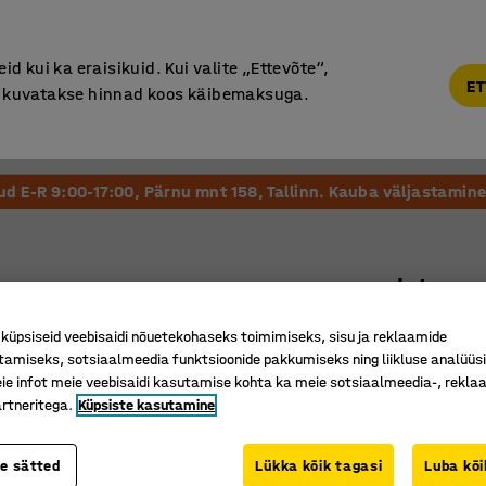
Garantii vähemalt 7 aastat
d kui ka eraisikuid. Kui valite „Ettevõte“,
ET
“, kuvatakse hinnad koos käibemaksuga.
Vastuvõtt ja Ootesaal
Õueala
Kool ja Lasteaed
tud E-R 9:00-17:00, Pärnu mnt 158, Tallinn. Kauba väljastamine 
Istmepa
795 x 39
üpsiseid veebisaidi nõuetekohaseks toimimiseks, sisu ja reklaamide
Art. nr.
:
37
tamiseks, sotsiaalmeedia funktsioonide pakkumiseks ning liikluse analüüs
e infot meie veebisaidi kasutamise kohta ka meie sotsiaalmeedia-, reklaa
Takjapae
rtneritega.
Küpsiste kasutamine
Eemaldat
Pehme ja
te sätted
Lükka kõik tagasi
Luba kõi