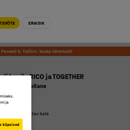
E-R 9-17 tel. 6000 270
info@ajtooted.ee
TEVÕTE
ERAISIK
Võta ühendust
Meie soovitame
Paneeli 6, Tallinn. Vaata lähemalt!
di kapile RICO ja TOGETHER
5 x 50 mm, kollane
6326
imiseks.
mi ja
laga kinnitatav
av ja masinpestav kate
 mugav
k küpsised