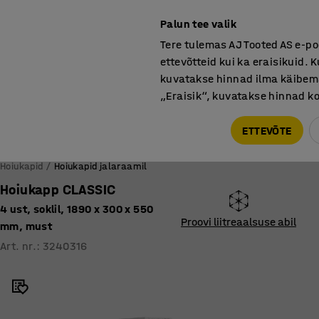
hjamaine
aliteet
Palun tee valik
Tere tulemas AJ Tooted AS e-po
ettevõtteid kui ka eraisikuid. K
kuvatakse hinnad ilma käibema
„Eraisik“, kuvatakse hinnad 
Tule meile külla! AJ Salong on avatud E-R 9:00-17:00,
Pärnu mnt 158, Tallinn. Kauba väljastamine Paneeli
ETTEVÕTE
6, Tallinn. Vaata lähemalt!
Hoiukapid
Hoiukapid jalaraamil
Hoiukapp CLASSIC
4 ust, soklil, 1890 x 300 x 550
Proovi liitreaalsuse abil
mm, must
Art. nr.
:
3240316