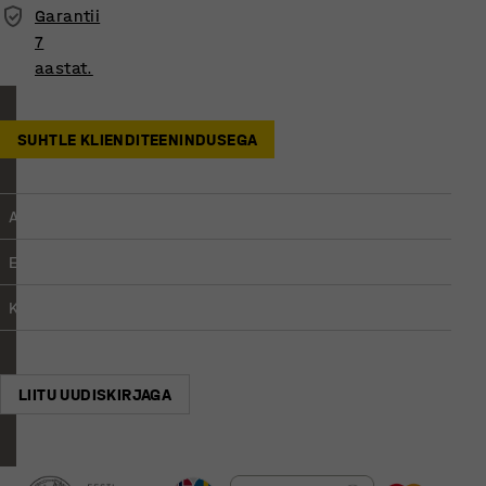
Garantii
7
aastat.
SUHTLE KLIENDITEENINDUSEGA
Avasta lisaks
Ettevõttest
Kasutajatingimused
LIITU UUDISKIRJAGA