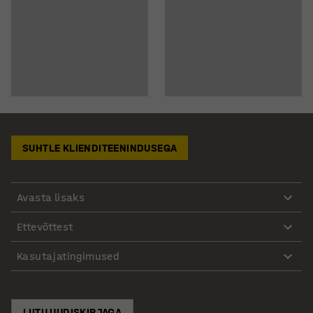
SUHTLE KLIENDITEENINDUSEGA
Avasta lisaks
Ettevõttest
Kasutajatingimused
LIITU UUDISKIRJAGA