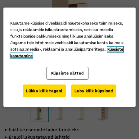
Kasutame küpsiseid veebisaidi nõuetekohaseks toimimiseks,
sisu ja reklaamide isikupärastamiseks, sotsiaalmeedia
funktsioonide pakkumiseks ning liikluse analüüsimiseks.
Jagame teie infot meie veebisaidi kasutamise kohta ka meie
sotsiaalmeedia-, reklaami ja analüüsipartneritega.
Küpsiste
kasutamine
Küpsiste sätted
Lükka kõik tagasi
Luba kõik küpsised
Isiklike esemete hoiustamiseks
Eraldi lukustatavad lahtrid