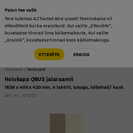
Põhjamaine kvaliteet
Palun tee valik
Tere tulemas AJ Tooted AS e-poodi! Teenindame nii
ettevõtteid kui ka eraisikuid. Kui valite „Ettevõte“,
kuvatakse hinnad ilma käibemaksuta. Kui valite
„Eraisik“, kuvatakse hinnad koos käibemaksuga.
Tule meile külla! AJ Salong on avatud E-R 9:00-17:00,
Pärnu mnt 158, Tallinn. Kauba väljastamine Paneeli
ETTEVÕTE
ERAISIK
6, Tallinn. Vaata lähemalt!
Hoiukapid
Hoiukapid
Hoiukapp QBUS jalaraamil
1636 x 400 x 420 mm, 4 lahtrit, lukuga, hõbehall/ kask
Art. nr.
:
171272