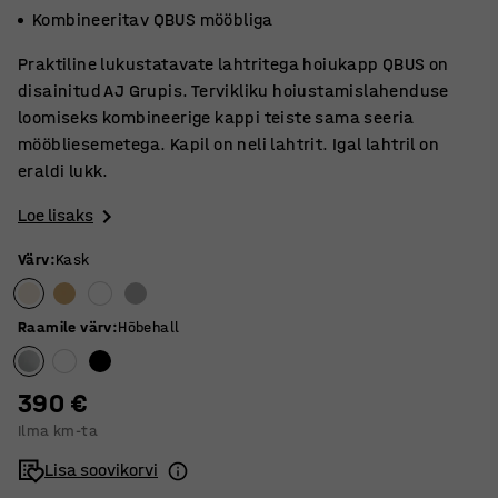
Kombineeritav QBUS mööbliga
Praktiline lukustatavate lahtritega hoiukapp QBUS on
disainitud AJ Grupis. Tervikliku hoiustamislahenduse
loomiseks kombineerige kappi teiste sama seeria
mööbliesemetega. Kapil on neli lahtrit. Igal lahtril on
eraldi lukk.
Loe lisaks
Värv
:
Kask
Raamile värv
:
Hõbehall
390 €
Ilma km-ta
Lisa soovikorvi