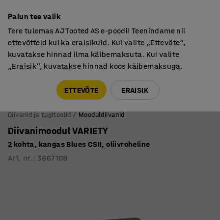
Põhjamaine kvaliteet
Palun tee valik
Tere tulemas AJ Tooted AS e-poodi! Teenindame nii
ettevõtteid kui ka eraisikuid. Kui valite „Ettevõte“,
kuvatakse hinnad ilma käibemaksuta. Kui valite
„Eraisik“, kuvatakse hinnad koos käibemaksuga.
Tule meile külla! AJ Salong on avatud E-R 9:00-17:00,
Pärnu mnt 158, Tallinn. Kauba väljastamine Paneeli
ETTEVÕTE
ERAISIK
6, Tallinn. Vaata lähemalt!
Diivanid ja tugitoolid
Mooduldiivanid
Diivanimoodul VARIETY
2 kohta, kangas Blues CSII, oliivroheline
Art. nr.
:
3867108