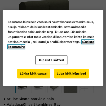
Kasutame küpsiseid veebisaidi nõuetekohaseks toimimiseks,
sisu ja reklaamide isikupärastamiseks, sotsiaalmeedia
funktsioonide pakkumiseks ning liikluse analüüsimiseks.
Jagame teie infot meie veebisaidi kasutamise kohta ka meie
sotsiaalmeedia-, reklaami ja analüüsipartneritega.
Küpsiste
kasutamine
Küpsiste sätted
Lükka kõik tagasi
Luba kõik küpsised
Stiilne Skandinaavia disain
Vajaduspõhiselt kombineeritav