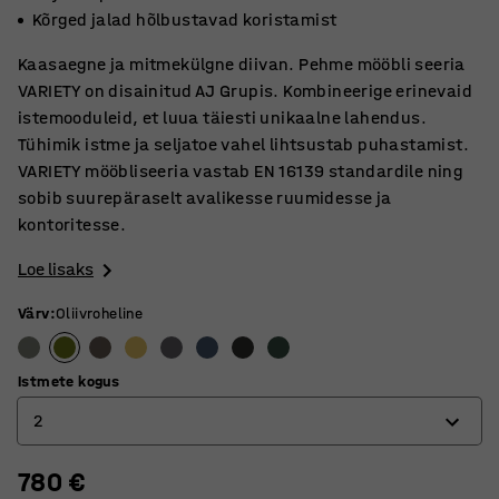
Kõrged jalad hõlbustavad koristamist
Kaasaegne ja mitmekülgne diivan. Pehme mööbli seeria
VARIETY on disainitud AJ Grupis. Kombineerige erinevaid
istemooduleid, et luua täiesti unikaalne lahendus.
Tühimik istme ja seljatoe vahel lihtsustab puhastamist.
VARIETY mööbliseeria vastab EN 16139 standardile ning
sobib suurepäraselt avalikesse ruumidesse ja
kontoritesse.
Loe lisaks
Värv
:
Oliivroheline
Istmete kogus
2
780 €
2