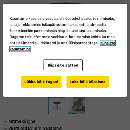
Kasutame küpsiseid veebisaidi nõuetekohaseks toimimiseks,
sisu ja reklaamide isikupärastamiseks, sotsiaalmeedia
funktsioonide pakkumiseks ning liikluse analüüsimiseks.
Jagame teie infot meie veebisaidi kasutamise kohta ka meie
sotsiaalmeedia-, reklaami ja analüüsipartneritega.
Küpsiste
kasutamine
Küpsiste sätted
Lükka kõik tagasi
Luba kõik küpsised
Mitmekülgne
Vastupidav laminaatpind