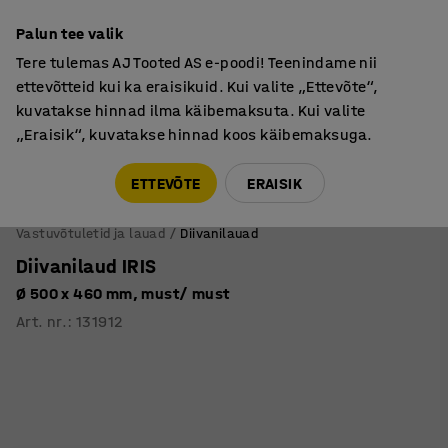
Põhjamaine kvaliteet
Palun tee valik
Tere tulemas AJ Tooted AS e-poodi! Teenindame nii
ettevõtteid kui ka eraisikuid. Kui valite „Ettevõte“,
kuvatakse hinnad ilma käibemaksuta. Kui valite
„Eraisik“, kuvatakse hinnad koos käibemaksuga.
Tule meile külla! AJ Salong on avatud E-R 9:00-17:00,
Pärnu mnt 158, Tallinn. Kauba väljastamine Paneeli
ETTEVÕTE
ERAISIK
6, Tallinn. Vaata lähemalt!
Vastuvõtuletid ja lauad
Diivanilauad
Diivanilaud IRIS
Ø 500 x 460 mm, must/ must
Art. nr.
:
131912