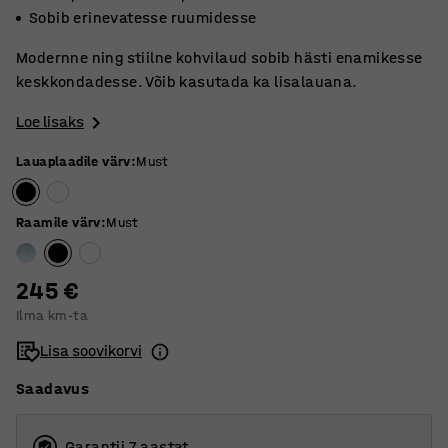
Sobib erinevatesse ruumidesse
Modernne ning stiilne kohvilaud sobib hästi enamikesse
keskkondadesse. Võib kasutada ka lisalauana.
Loe lisaks
Lauaplaadile värv
:
Must
Raamile värv
:
Must
245 €
Ilma km-ta
Lisa soovikorvi
Saadavus
Garantii 7 aastat.