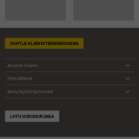
SUHTLE KLIENDITEENINDUSEGA
Avasta lisaks
Ettevõttest
Kasutajatingimused
LIITU UUDISKIRJAGA