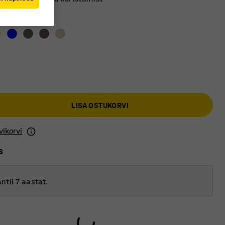
 sinine
LISA OSTUKORVI
vikorvi
s
ntii 7 aastat.