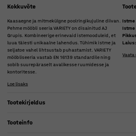
Kokkuvõte
Toot
Kaasaegne ja mitmekülgne poolringikujuline diivan.
Istme
Pehme mööbli seeria VARIETY on disainitud AJ
Istme
Grupis. Kombineerige erinevaid istemooduleid, et
Pikku
luua täiesti unikaalne lahendus. Tühimik istme ja
Laius
seljatoe vahel lihtsustab puhastamist. VARIETY
Vaata
mööbliseeria vastab EN 16139 standardile ning
sobib suurepäraselt avalikesse ruumidesse ja
kontoritesse.
Loe lisaks
Tootekirjeldus
Diivan on väga mugav ning kaetud vastupidava kangaga, m
Tooteinfo
nagu ootesaalid, aga ka kontoritesse ja koolidesse. Tühimi
mustuse kogunemise patjade vahele, lihtsustades seeläb