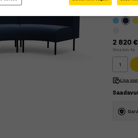
Värv
:
Mereväe
2 820 €
Ilma km-ta
Lisa soo
Saadavu
Gara