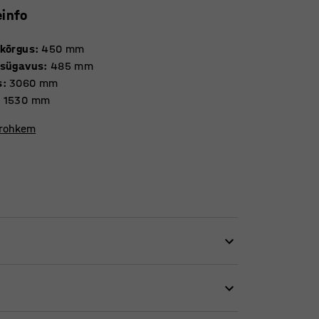
einfo
 kõrgus
:
450
mm
 sügavus
:
485
mm
s
:
3060
mm
:
1530
mm
 rohkem
istõttu sobib hästi avalikesse ruumidesse,
k istme ja seljatoe vahel hoiab ära tolmu ning
i puhastamist.