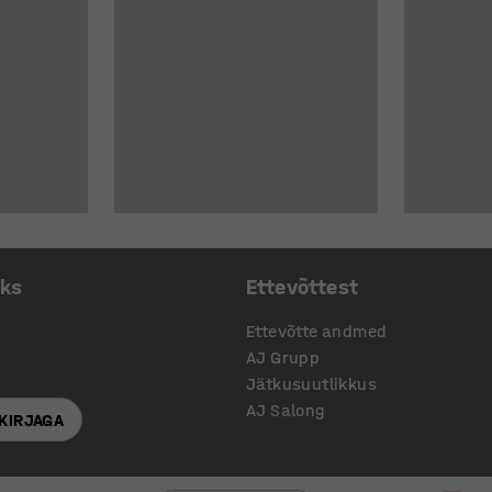
aks
Ettevõttest
Ettevõtte andmed
AJ Grupp
Jätkusuutlikkus
AJ Salong
SKIRJAGA