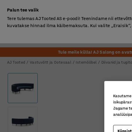
Ilma km-ta
Palun tee valik
Tere tulemas AJ Tooted AS e-poodi! Teenindame nii ettevõttei
kuvatakse hinnad ilma käibemaksuta. Kui valite „Eraisik
Kontor
Ladu ja Tööstus
Riietusruum
Söögituba
Tule meile külla! AJ Salong on ava
AJ Tooted
Vastuvõtt ja Ootesaal
Istemööbel
Diivanid ja tugit
Kasutame k
isikupäras
Jagame tei
analüüsipa
Küpsis