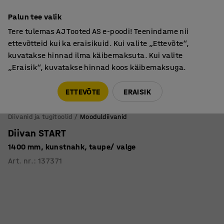
Põhjamaine kvaliteet
Palun tee valik
Tere tulemas AJ Tooted AS e-poodi! Teenindame nii
ettevõtteid kui ka eraisikuid. Kui valite „Ettevõte“,
kuvatakse hinnad ilma käibemaksuta. Kui valite
„Eraisik“, kuvatakse hinnad koos käibemaksuga.
Tule meile külla! AJ Salong on avatud E-R 9:00-17:00,
Pärnu mnt 158, Tallinn. Kauba väljastamine Paneeli
ETTEVÕTE
ERAISIK
6, Tallinn. Vaata lähemalt!
Diivanid ja tugitoolid
Mooduldiivanid
Diivan START
1400 mm, kunstnahk, taupe/ valge
Art. nr.
:
137371