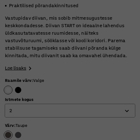
Praktilised põrandakinnitused
Vastupidav diivan, mis sobib mitmesugustesse
keskkondadesse. Diivan START on ideaalne lahendus
üldkasutatavatesse ruumidesse, näiteks
vastuvõturuumi, sööklasse või kooli koridori. Parema
stabiilsuse tagamiseks saab diivani põranda külge
kinnitada, mitu diivanit saab ka omavahel ühendada.
Loe lisaks
Raamile värv
:
Valge
Istmete kogus
2
Värv
:
Taupe
1
2