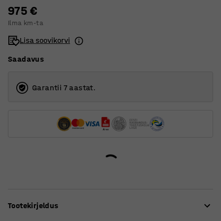
975 €
3
Ilma km-ta
Lisa soovikorvi
Saadavus
Garantii 7 aastat.
Tootekirjeldus