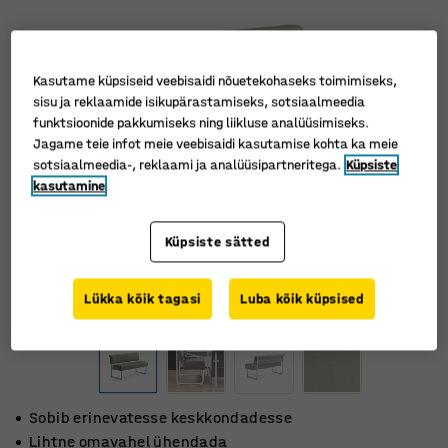
Kasutame küpsiseid veebisaidi nõuetekohaseks toimimiseks,
sisu ja reklaamide isikupärastamiseks, sotsiaalmeedia
funktsioonide pakkumiseks ning liikluse analüüsimiseks.
Jagame teie infot meie veebisaidi kasutamise kohta ka meie
sotsiaalmeedia-, reklaami ja analüüsipartneritega.
Küpsiste
kasutamine
Küpsiste sätted
Lükka kõik tagasi
Luba kõik küpsised
Sobib erinevatesse keskkondadesse
Lihtne omavahel ühendada