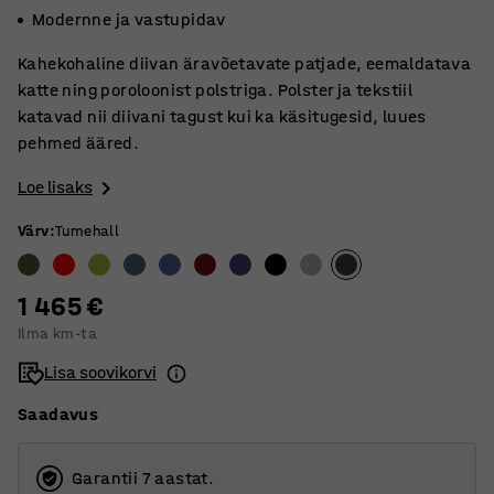
Modernne ja vastupidav
Kahekohaline diivan äravõetavate patjade, eemaldatava
katte ning poroloonist polstriga. Polster ja tekstiil
katavad nii diivani tagust kui ka käsitugesid, luues
pehmed ääred.
Loe lisaks
Värv
:
Tumehall
1 465 €
Ilma km-ta
Lisa soovikorvi
Saadavus
Garantii 7 aastat.