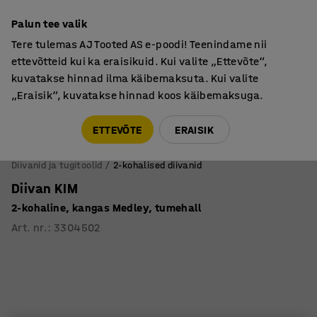
Põhjamaine kvaliteet
Palun tee valik
Tere tulemas AJ Tooted AS e-poodi! Teenindame nii
ettevõtteid kui ka eraisikuid. Kui valite „Ettevõte“,
kuvatakse hinnad ilma käibemaksuta. Kui valite
„Eraisik“, kuvatakse hinnad koos käibemaksuga.
Tule meile külla! AJ Salong on avatud E-R 9:00-17:00,
Pärnu mnt 158, Tallinn. Kauba väljastamine Paneeli
ETTEVÕTE
ERAISIK
6, Tallinn. Vaata lähemalt!
Diivanid ja tugitoolid
2-kohalised diivanid
Diivan KIM
2-kohaline, kangas Medley, tumehall
Art. nr.
:
3304502