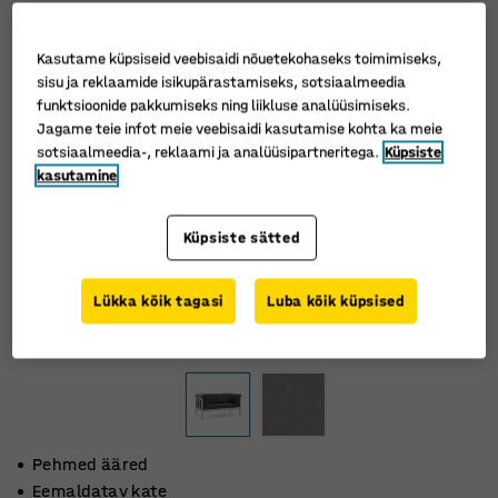
Kasutame küpsiseid veebisaidi nõuetekohaseks toimimiseks,
sisu ja reklaamide isikupärastamiseks, sotsiaalmeedia
funktsioonide pakkumiseks ning liikluse analüüsimiseks.
Jagame teie infot meie veebisaidi kasutamise kohta ka meie
sotsiaalmeedia-, reklaami ja analüüsipartneritega.
Küpsiste
kasutamine
Küpsiste sätted
Lükka kõik tagasi
Luba kõik küpsised
Pehmed ääred
Eemaldatav kate