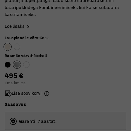
plaadi ja topeltjalaga. Laud sobib suurepäraselt nii
baaripukkidega kombineerimiseks kui ka seisulauana
kasutamiseks.
Loe lisaks
Lauaplaadile värv
:
Kask
Raamile värv
:
Hõbehall
495 €
Ilma km-ta
Lisa soovikorvi
Saadavus
Garantii 7 aastat.