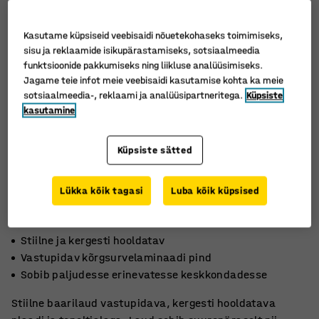
Kasutame küpsiseid veebisaidi nõuetekohaseks toimimiseks,
sisu ja reklaamide isikupärastamiseks, sotsiaalmeedia
funktsioonide pakkumiseks ning liikluse analüüsimiseks.
Jagame teie infot meie veebisaidi kasutamise kohta ka meie
sotsiaalmeedia-, reklaami ja analüüsipartneritega.
Küpsiste
kasutamine
Küpsiste sätted
Lükka kõik tagasi
Luba kõik küpsised
Stiilne ja kergesti hooldatav
Vastupidav kõrgsurvelaminaadi pind
Sobib paljudesse erinevatesse keskkondadesse
Stiilne baarilaud vastupidava, kergesti hooldatava