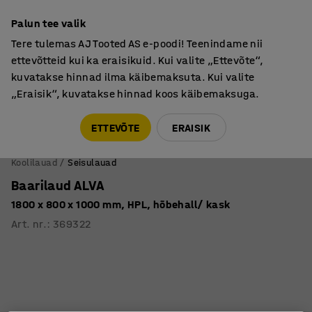
Põhjamaine kvaliteet
Palun tee valik
Tere tulemas AJ Tooted AS e-poodi! Teenindame nii
ettevõtteid kui ka eraisikuid. Kui valite „Ettevõte“,
kuvatakse hinnad ilma käibemaksuta. Kui valite
„Eraisik“, kuvatakse hinnad koos käibemaksuga.
Tule meile külla! AJ Salong on avatud E-R 9:00-17:00,
Pärnu mnt 158, Tallinn. Kauba väljastamine Paneeli
ETTEVÕTE
ERAISIK
6, Tallinn. Vaata lähemalt!
Koolilauad
Seisulauad
Baarilaud ALVA
1800 x 800 x 1000 mm, HPL, hõbehall/ kask
Art. nr.
:
369322