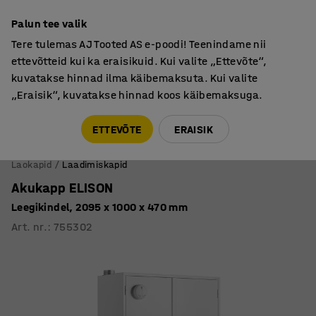
Garantii vähemalt 7 aastat
Palun tee valik
Tere tulemas AJ Tooted AS e-poodi! Teenindame nii
ettevõtteid kui ka eraisikuid. Kui valite „Ettevõte“,
kuvatakse hinnad ilma käibemaksuta. Kui valite
„Eraisik“, kuvatakse hinnad koos käibemaksuga.
Tule meile külla! AJ Salong on avatud E-R 9:00-17:00,
Pärnu mnt 158, Tallinn. Kauba väljastamine Paneeli
ETTEVÕTE
ERAISIK
6, Tallinn. Vaata lähemalt!
Laokapid
Laadimiskapid
Akukapp ELISON
Leegikindel, 2095 x 1000 x 470 mm
Art. nr.
:
755302