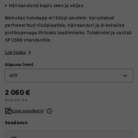
Häireandurid kapis sees ja väljas
Mahukas hoiukapp eri tüüpi akudele. Varustatud
perforeeritud riiuliplaatide, häireanduri ja 8-kohalise
pistikupesaga lihtsaks laadimiseks. Tulekindel ja vastab
SP 2369 standardile.
Loe lisaks
Sügavus (mm)
470
2 060 €
470
Ilma km-ta
620
Lisa soovikorvi
Saadavus