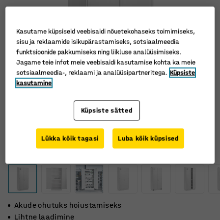
Kasutame küpsiseid veebisaidi nõuetekohaseks toimimiseks,
sisu ja reklaamide isikupärastamiseks, sotsiaalmeedia
funktsioonide pakkumiseks ning liikluse analüüsimiseks.
Jagame teie infot meie veebisaidi kasutamise kohta ka meie
sotsiaalmeedia-, reklaami ja analüüsipartneritega.
Küpsiste
kasutamine
Küpsiste sätted
Lükka kõik tagasi
Luba kõik küpsised
Akude ohutuks hoiustamiseks
Lihtne laadimine