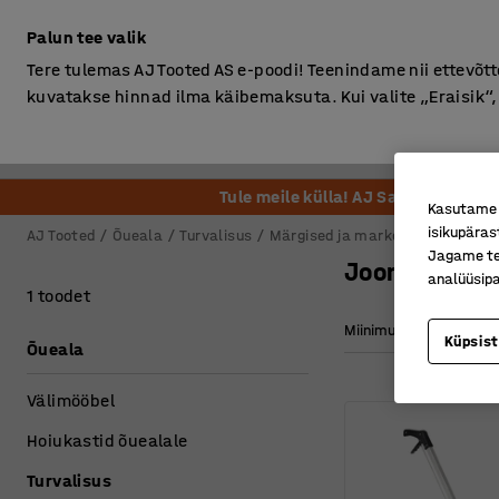
Ilma km-ta
Palun tee valik
Tere tulemas AJ Tooted AS e-poodi! Teenindame nii ettevõttei
kuvatakse hinnad ilma käibemaksuta. Kui valite „Eraisik
Kontor
Ladu ja Tööstus
Riietusruum
Söögituba
Tule meile külla! AJ Salong on ava
Kasutame k
isikupäras
AJ Tooted
Õueala
Turvalisus
Märgised ja markeerimisvahend
Jagame tei
Joonemasin
analüüsipa
1 toodet
Miinimum laius
Küpsis
Õueala
Välimööbel
Hoiukastid õuealale
Turvalisus