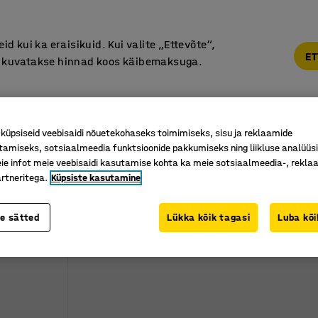
Põhjamaine kvaliteet
d kui ka eraisikuid. Kui valite „Ettevõte“,
ET
“, kuvatakse hinnad koos käibemaksuga.
Vastuvõtt ja Ootesaal
Õueala
Kool ja Lasteaed
tud E-R 9:00-17:00, Pärnu mnt 158, Tallinn. Kauba väljastamine 
üpsiseid veebisaidi nõuetekohaseks toimimiseks, sisu ja reklaamide
tamiseks, sotsiaalmeedia funktsioonide pakkumiseks ning liikluse analüüs
id
Joonemasinad
e infot meie veebisaidi kasutamise kohta ka meie sotsiaalmeedia-, reklaa
ad
rtneritega.
Küpsiste kasutamine
Maksimaalne laius
te sätted
Lükka kõik tagasi
Luba kõi