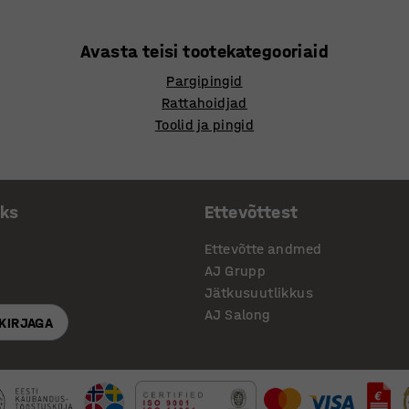
Avasta teisi tootekategooriaid
Pargipingid
Rattahoidjad
Toolid ja pingid
aks
Ettevõttest
Ettevõtte andmed
AJ Grupp
Jätkusuutlikkus
AJ Salong
SKIRJAGA