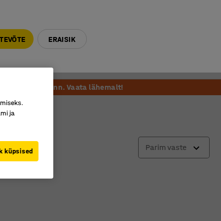
E-R 9-17 tel. 6000 270
info@ajtooted.ee
TEVÕTE
ERAISIK
Võta ühendust
Meie soovitame
Paneeli 6, Tallinn. Vaata lähemalt!
imiseks.
mi ja
Parim vaste
k küpsised