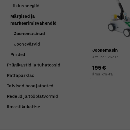
Liikluspeeglid
Märgised ja
markeerimisvahendid
Joonemasinad
Joonevärvid
Joonemasin
Piirded
Art. nr.
:
26317
Prügikastid ja tuhatoosid
195 €
Ilma km-ta
Rattaparklad
Talvised hooajatooted
Redelid ja tööplatvormid
Ilmastikukaitse