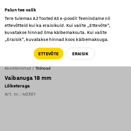
Põhjamaine kvaliteet
Palun tee valik
Tere tulemas AJ Tooted AS e-poodi! Teenindame nii
ettevõtteid kui ka eraisikuid. Kui valite „Ettevõte“,
kuvatakse hinnad ilma käibemaksuta. Kui valite
„Eraisik“, kuvatakse hinnad koos käibemaksuga.
Tule meile külla! AJ Salong on avatud E-R 9:00-17:00,
Pärnu mnt 158, Tallinn. Kauba väljastamine Paneeli
ETTEVÕTE
ERAISIK
6, Tallinn. Vaata lähemalt!
Käsitööriistad
Töönoad
Vaibanuga 18 mm
Lõiketeraga
Art. nr.
:
40301