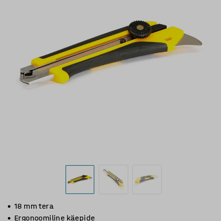
18 mm tera
Ergonoomiline käepide