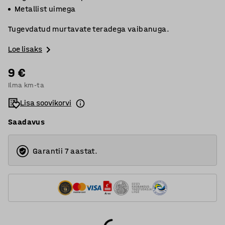
Metallist uimega
Tugevdatud murtavate teradega vaibanuga.
Loe lisaks
9 €
Ilma km-ta
Lisa soovikorvi
Saadavus
Garantii 7 aastat.