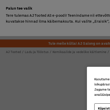
Ilma km-ta
Palun tee valik
Tere tulemas AJ Tooted AS e-poodi! Teenindame nii ettevõttei
kuvatakse hinnad ilma käibemaksuta. Kui valite „Eraisik
Kontor
Ladu ja Tööstus
Riietusruum
Söögituba
Tule meile külla! AJ Salong on ava
AJ Tooted
Ladu ja Tööstus
Kemikaalide ja vedelike käitlemine
Kasutame k
isikupäras
Jagame tei
analüüsipa
Küpsis