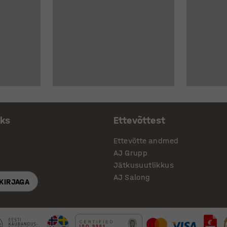
aks
Ettevõttest
Ettevõtte andmed
AJ Grupp
Jätkusuutlikkus
AJ Salong
SKIRJAGA