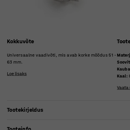
Kokkuvõte
Toot
Universaalne vaadivõti, mis avab korke mõõdus 51 -
Mater
63 mm.
Soovi
Kauba
Loe lisaks
Kaal
:
Vaata
Tootekirjeldus
Vastupidavast plastikust universaalne vaadivõti korkide 
Tooteinfo
vaatidel. Vaadivõti on praktiline abimees!