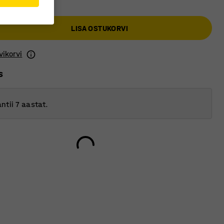
LISA OSTUKORVI
vikorvi
s
ntii 7 aastat.