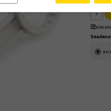
Ilma km-ta
Lisa soo
Saadavu
Gara