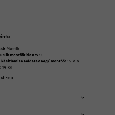
einfo
jal
:
Plastik
tuslik montööride arv
:
1
 käsitlemise eeldatav aeg/ montöör
:
5
Min
0,14
kg
 rohkem
avamiseks. Seda on lihtne kasutada erinevatel