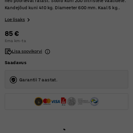
neli pöörlevat ratast. Sobib kuni 200 liitristele vaatidele.
Kandejõud kuni 410 kg. Diameeter 600 mm. Kaal 5 kg..
Loe lisaks
85 €
Ilma km-ta
Lisa soovikorvi
Saadavus
Garantii 7 aastat.