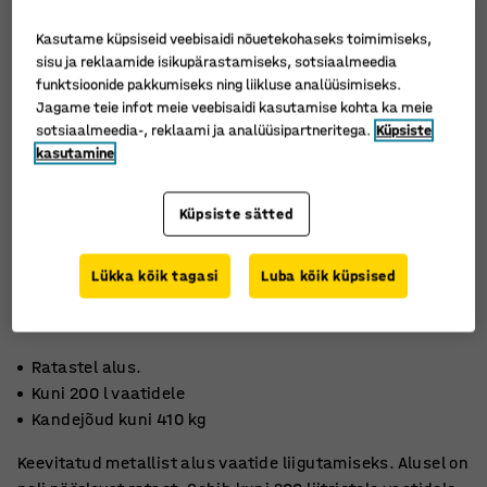
Kasutame küpsiseid veebisaidi nõuetekohaseks toimimiseks,
sisu ja reklaamide isikupärastamiseks, sotsiaalmeedia
funktsioonide pakkumiseks ning liikluse analüüsimiseks.
Jagame teie infot meie veebisaidi kasutamise kohta ka meie
sotsiaalmeedia-, reklaami ja analüüsipartneritega.
Küpsiste
kasutamine
Küpsiste sätted
Lükka kõik tagasi
Luba kõik küpsised
Ratastel alus.
Kuni 200 l vaatidele
Kandejõud kuni 410 kg
Keevitatud metallist alus vaatide liigutamiseks. Alusel on