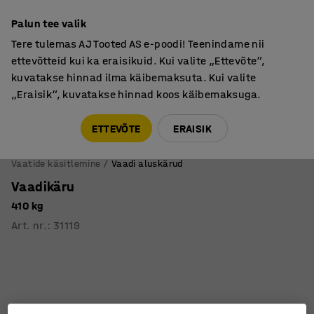
Põhjamaine kvaliteet
Palun tee valik
Tere tulemas AJ Tooted AS e-poodi! Teenindame nii
ettevõtteid kui ka eraisikuid. Kui valite „Ettevõte“,
kuvatakse hinnad ilma käibemaksuta. Kui valite
„Eraisik“, kuvatakse hinnad koos käibemaksuga.
Tule meile külla! AJ Salong on avatud E-R 9:00-17:00,
Pärnu mnt 158, Tallinn. Kauba väljastamine Paneeli
ETTEVÕTE
ERAISIK
6, Tallinn. Vaata lähemalt!
Vaatide käsitlemine
Vaadi aluskärud
Vaadikäru
410 kg
Art. nr.
:
31119