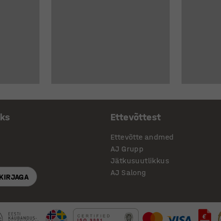
aks
Ettevõttest
Ettevõtte andmed
AJ Grupp
Jätkusuutlikkus
AJ Salong
SKIRJAGA