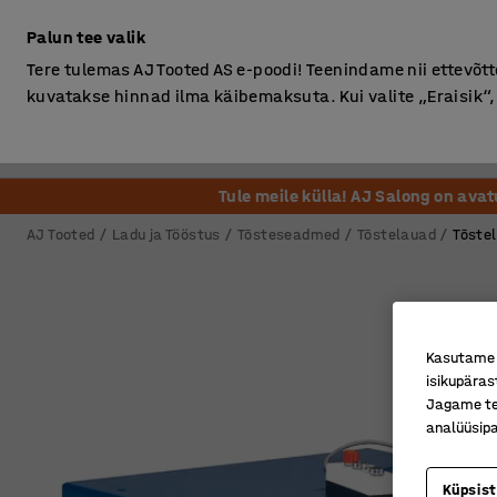
Ilma km-ta
Palun tee valik
Tere tulemas AJ Tooted AS e-poodi! Teenindame nii ettevõttei
kuvatakse hinnad ilma käibemaksuta. Kui valite „Eraisik
Kontor
Ladu ja Tööstus
Riietusruum
Söögituba
Tule meile külla! AJ Salong on ava
AJ Tooted
Ladu ja Tööstus
Tõsteseadmed
Tõstelauad
Tõste
Kasutame k
isikupäras
Jagame tei
analüüsipa
Küpsis