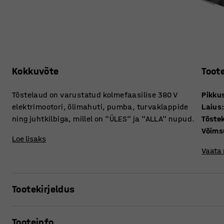
Kokkuvõte
Toot
Tõstelaud on varustatud kolmefaasilise 380 V
Pikku
elektrimootori, õlimahuti, pumba, turvaklappide
Laius
ning juhtkilbiga, millel on "ÜLES" ja "ALLA" nupud.
Tõste
Võims
Loe lisaks
Vaata
Tootekirjeldus
Taskukohane ning tugev tõstelaud aitab kaasa masinaehit
Tooteinfo
Laual on sisseehitatud hüdrosilinder kroomitud kolvi ning