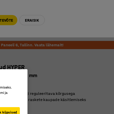
E-R 9-17 tel. 6000 270
info@ajtooted.ee
TEVÕTE
ERAISIK
Võta ühendust
Meie soovitame
Paneeli 6, Tallinn. Vaata lähemalt!
aud HYPER
 1350 x 1000 mm
108
imiseks.
mi ja
 mudel lihtsasti reguleeritava kõrgusega
ane abivahend raskete kaupade käsitlemiseks
tu kaitseraam
k küpsised