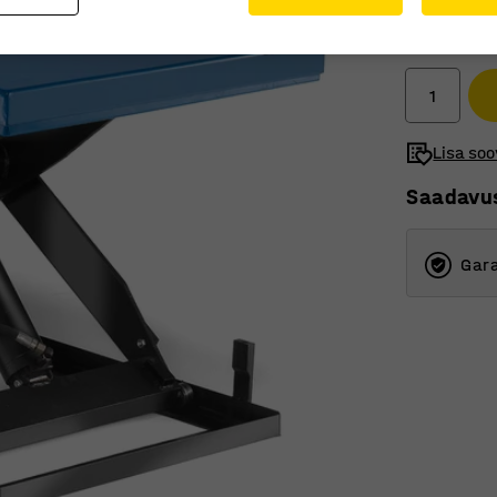
2 195 €
Ilma km-ta
Lisa soo
Saadavu
Gara