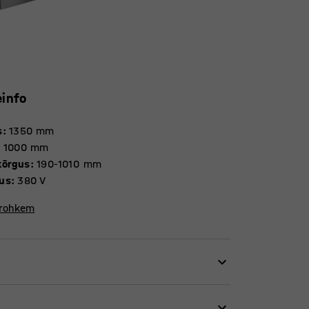
einfo
s
:
1350
mm
:
1000
mm
kõrgus
:
190-1010
mm
us
:
380 V
 rohkem
uses või ladudes montaaži- ja pakketöödel.
 vastupidavate tihenditega. Fikseeritud