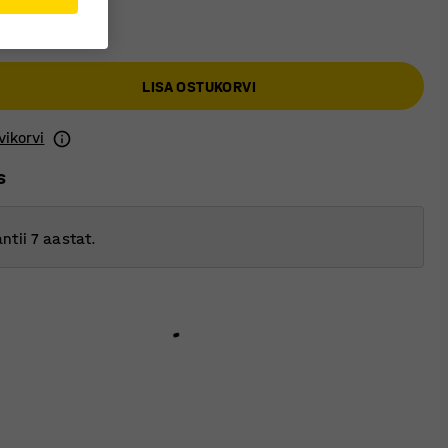
LISA OSTUKORVI
vikorvi
s
ntii 7 aastat.