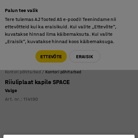
Põhjamaine kvaliteet
Palun tee valik
Tere tulemas AJ Tooted AS e-poodi! Teenindame nii
ettevõtteid kui ka eraisikuid. Kui valite „Ettevõte“,
kuvatakse hinnad ilma käibemaksuta. Kui valite
„Eraisik“, kuvatakse hinnad koos käibemaksuga.
Tule meile külla! AJ Salong on avatud E-R 9:00-17:00,
Pärnu mnt 158, Tallinn. Kauba väljastamine Paneeli
ETTEVÕTE
ERAISIK
6, Tallinn. Vaata lähemalt!
Kontori põhitarbed
Kontori põhitarbed
Riiuliplaat kapile SPACE
Valge
Art. nr.
:
114190