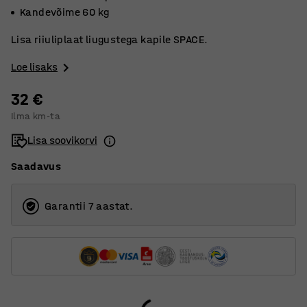
Kandevõime 60 kg
Lisa riiuliplaat liugustega kapile SPACE.
Loe lisaks
32 €
Ilma km-ta
Lisa soovikorvi
Saadavus
Garantii 7 aastat.