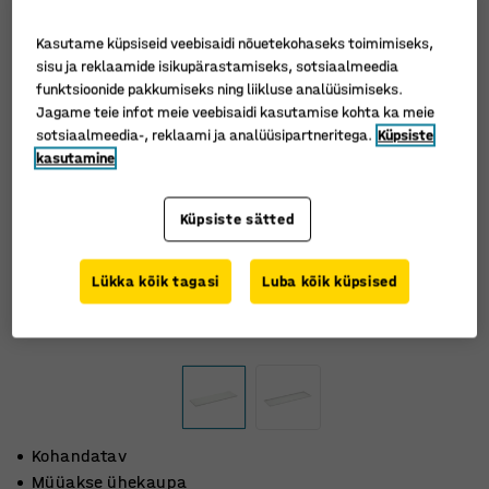
Kasutame küpsiseid veebisaidi nõuetekohaseks toimimiseks,
sisu ja reklaamide isikupärastamiseks, sotsiaalmeedia
funktsioonide pakkumiseks ning liikluse analüüsimiseks.
Jagame teie infot meie veebisaidi kasutamise kohta ka meie
sotsiaalmeedia-, reklaami ja analüüsipartneritega.
Küpsiste
kasutamine
Küpsiste sätted
Lükka kõik tagasi
Luba kõik küpsised
Kohandatav
Müüakse ühekaupa