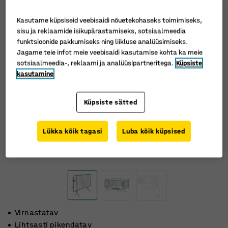
Kasutame küpsiseid veebisaidi nõuetekohaseks toimimiseks,
sisu ja reklaamide isikupärastamiseks, sotsiaalmeedia
funktsioonide pakkumiseks ning liikluse analüüsimiseks.
Jagame teie infot meie veebisaidi kasutamise kohta ka meie
sotsiaalmeedia-, reklaami ja analüüsipartneritega.
Küpsiste
kasutamine
Küpsiste sätted
Lükka kõik tagasi
Luba kõik küpsised
Virnastatav
Lihtsasti pikendatav