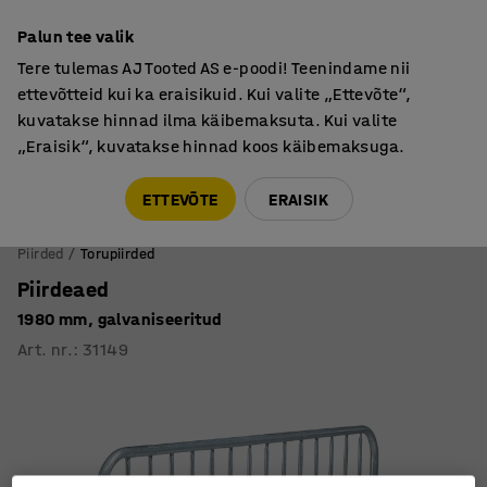
Põhjamaine kvaliteet
Palun tee valik
Tere tulemas AJ Tooted AS e-poodi! Teenindame nii
ettevõtteid kui ka eraisikuid. Kui valite „Ettevõte“,
kuvatakse hinnad ilma käibemaksuta. Kui valite
„Eraisik“, kuvatakse hinnad koos käibemaksuga.
Tule meile külla! AJ Salong on avatud E-R 9:00-17:00,
Pärnu mnt 158, Tallinn. Kauba väljastamine Paneeli
ETTEVÕTE
ERAISIK
6, Tallinn. Vaata lähemalt!
Piirded
Torupiirded
Piirdeaed
1980 mm, galvaniseeritud
Art. nr.
:
31149