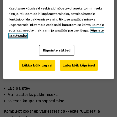
Kasutame küpsiseid veebisaidi nõuetekohaseks toimimiseks,
sisu ja reklaamide isikupärastamiseks, sotsiaalmeedia
funktsioonide pakkumiseks ning liikluse analüüsimiseks.
Jagame teie infot meie veebisaidi kasutamise kohta ka meie
sotsiaalmeedia-, reklaami ja analüüsipartneritega.
Küpsiste
kasutamine
Küpsiste sätted
Lükka kõik tagasi
Luba kõik küpsised
Läbipaistev
Manuaalseks pakkimiseks
Kaitseb kaupa transportimisel
Komplekt koosneb väikestest pakkekile rullidest ja