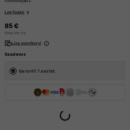
rullihoidjast.
Loe lisaks
85 €
Ilma km-ta
Lisa soovikorvi
Saadavus
Garantii 7 aastat.