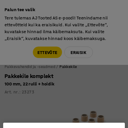
Põhjamaine kvaliteet
Palun tee valik
Tere tulemas AJ Tooted AS e-poodi! Teenindame nii
ettevõtteid kui ka eraisikuid. Kui valite „Ettevõte“,
kuvatakse hinnad ilma käibemaksuta. Kui valite
„Eraisik“, kuvatakse hinnad koos käibemaksuga.
Tule meile külla! AJ Salong on avatud E-R 9:00-17:00,
Pärnu mnt 158, Tallinn. Kauba väljastamine Paneeli
ETTEVÕTE
ERAISIK
6, Tallinn. Vaata lähemalt!
Pakkevahendid ja -seadmed
Pakkekile
Pakkekile komplekt
100 mm, 22 rulli + hoidik
Art. nr.
:
23273