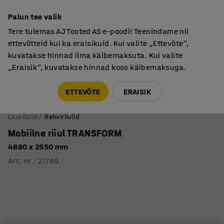
Põhjamaine kvaliteet
Palun tee valik
Tere tulemas AJ Tooted AS e-poodi! Teenindame nii
ettevõtteid kui ka eraisikuid. Kui valite „Ettevõte“,
kuvatakse hinnad ilma käibemaksuta. Kui valite
„Eraisik“, kuvatakse hinnad koos käibemaksuga.
Tule meile külla! AJ Salong on avatud E-R 9:00-17:00,
Pärnu mnt 158, Tallinn. Kauba väljastamine Paneeli
ETTEVÕTE
ERAISIK
6, Tallinn. Vaata lähemalt!
Laoriiulid
Rehviriiulid
Mobiilne riiul TRANSFORM
4880 x 2550 mm
Art. nr.
:
21789