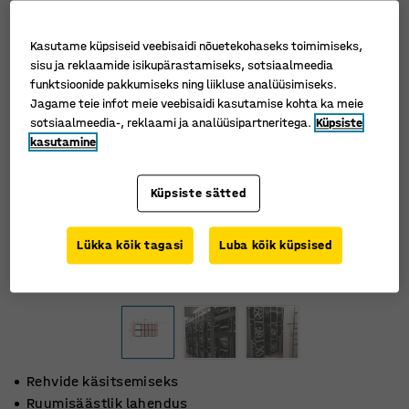
Kasutame küpsiseid veebisaidi nõuetekohaseks toimimiseks,
sisu ja reklaamide isikupärastamiseks, sotsiaalmeedia
funktsioonide pakkumiseks ning liikluse analüüsimiseks.
Jagame teie infot meie veebisaidi kasutamise kohta ka meie
sotsiaalmeedia-, reklaami ja analüüsipartneritega.
Küpsiste
kasutamine
Küpsiste sätted
Lükka kõik tagasi
Luba kõik küpsised
Rehvide käsitsemiseks
Ruumisäästlik lahendus