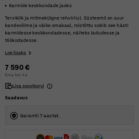
Karmide keskkondade jaoks
Terviklik ja mitmekülgne rehviriiul. Süsteemil on suur
kandevõime ja väike omakaal, mistõttu sobib see hästi
karmidesse keskkondadesse, näiteks ladudesse ja
töökodadesse.
Loe lisaks
7 590 €
Ilma km-ta
Lisa soovikorvi
Saadavus
Garantii 7 aastat.