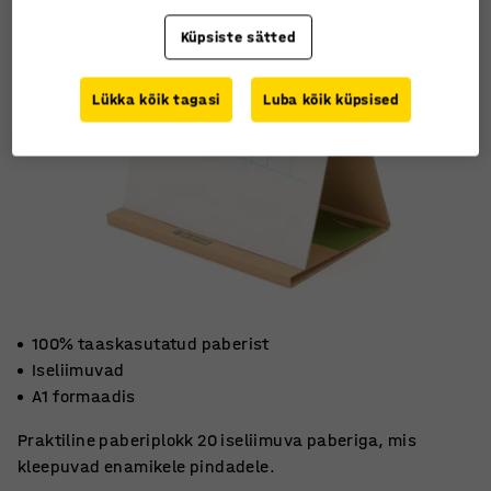
Küpsiste sätted
Lükka kõik tagasi
Luba kõik küpsised
100% taaskasutatud paberist
Iseliimuvad
A1 formaadis
Praktiline paberiplokk 20 iseliimuva paberiga, mis
kleepuvad enamikele pindadele.