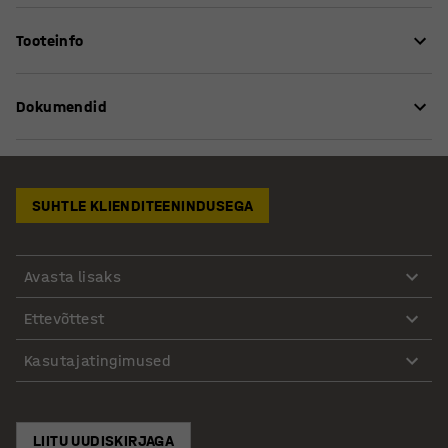
Praktiline iseliimuvate paberitega plokk on valmistatud
Tooteinfo
100% taaskasutatud materjalist. Loengupaberil on
kleepuv funktsioon, mis tähendab, et lehed on ära
Kõrgus
:
590
mm
rebitavad ja lihtsasti kinnitatavad enamikele pindadele,
Dokumendid
Laius
:
508
mm
ilma neid rikkumata. Paberiploki saab panna vabalt
Soovituslik montööride arv
:
1
seisma lauale. Lehed on eemaldatavad ja
Kauba käsitlemise eeldatav aeg/ montöör
:
5
Min
Hooldusjuhend
korduvkasutatavad, ilma kaotamata oma kleepuvaid
Kaal
:
1,11
kg
omadusi. Paberiplokk on hea lisatarvik igale koosolekule
SUHTLE KLIENDITEENINDUSEGA
ja konverentsile, et soodustada ajurünnakuid ja
meeskonnatööd. Igas paberiplokis on 20 A1 formaadis
lehte.
Avasta lisaks
Ettevõttest
Kasutajatingimused
LIITU UUDISKIRJAGA