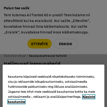
Põhjamaine kvaliteet
Palun tee valik
Tere tulemas AJ Tooted AS e-poodi! Teenindame nii
ettevõtteid kui ka eraisikuid. Kui valite „Ettevõte“,
kuvatakse hinnad ilma käibemaksuta. Kui valite
„Eraisik“, kuvatakse hinnad koos käibemaksuga.
Tule meile külla! AJ Salong on avatud E-R 9:00-17:00,
Pärnu mnt 158, Tallinn. Kauba väljastamine Paneeli
ETTEVÕTE
ERAISIK
6, Tallinn. Vaata lähemalt!
Tahvlitarvikud
Kaasaskantavad tahvlid
Iseliimuvad loengupaberid
Art. nr.
:
119601
Kasutame küpsiseid veebisaidi nõuetekohaseks toimimiseks,
sisu ja reklaamide isikupärastamiseks, sotsiaalmeedia
funktsioonide pakkumiseks ning liikluse analüüsimiseks.
Jagame teie infot meie veebisaidi kasutamise kohta ka meie
sotsiaalmeedia-, reklaami ja analüüsipartneritega.
Küpsiste
kasutamine