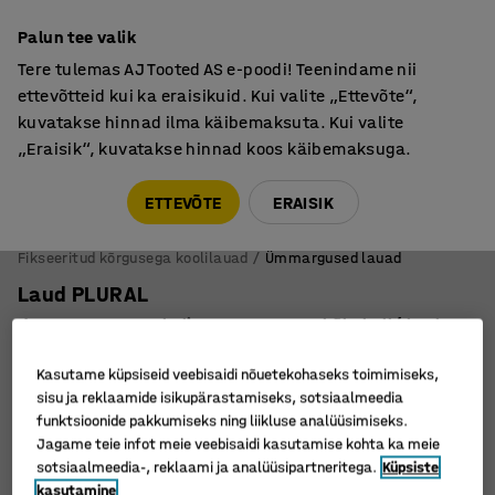
Põhjamaine kvaliteet
Palun tee valik
Tere tulemas AJ Tooted AS e-poodi! Teenindame nii
ettevõtteid kui ka eraisikuid. Kui valite „Ettevõte“,
kuvatakse hinnad ilma käibemaksuta. Kui valite
„Eraisik“, kuvatakse hinnad koos käibemaksuga.
Tule meile külla! AJ Salong on avatud E-R 9:00-17:00,
Pärnu mnt 158, Tallinn. Kauba väljastamine Paneeli
ETTEVÕTE
ERAISIK
6, Tallinn. Vaata lähemalt!
Fikseeritud kõrgusega koolilauad
Ümmargused lauad
Laud PLURAL
Ø 1300 x 600 mm, helisummutav HPL, hõbehall/ kask
Art. nr.
:
3595222
Kasutame küpsiseid veebisaidi nõuetekohaseks toimimiseks,
sisu ja reklaamide isikupärastamiseks, sotsiaalmeedia
funktsioonide pakkumiseks ning liikluse analüüsimiseks.
Jagame teie infot meie veebisaidi kasutamise kohta ka meie
sotsiaalmeedia-, reklaami ja analüüsipartneritega.
Küpsiste
kasutamine