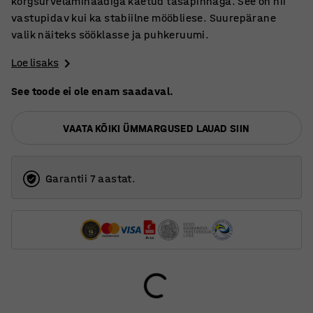
kõrgsurvelaminaadiga kaetud tasapinnaga. See on nii
vastupidav kui ka stabiilne mööbliese. Suurepärane
valik näiteks sööklasse ja puhkeruumi.
Loe lisaks
See toode ei ole enam saadaval.
VAATA KÕIKI ÜMMARGUSED LAUAD SIIN
Garantii 7 aastat.