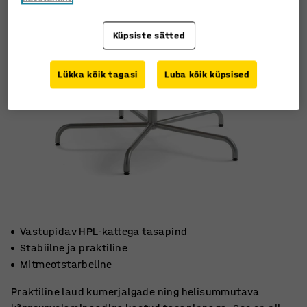
Küpsiste sätted
Lükka kõik tagasi
Luba kõik küpsised
Vastupidav HPL-kattega tasapind
Stabiilne ja praktiline
Mitmeotstarbeline
Praktiline laud kumerjalgade ning helisummutava