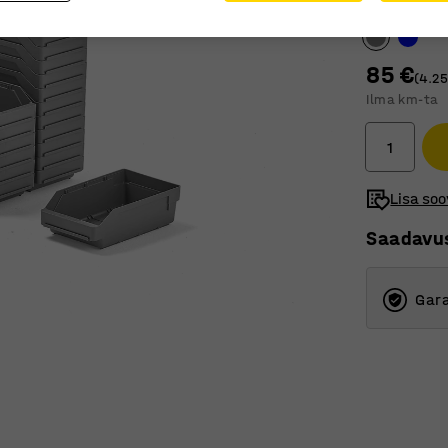
Karbi värv
:
H
85 €
(4.2
Ilma km-ta
Lisa soo
Saadavu
Gara