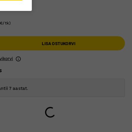
all
5€/tk)
LISA OSTUKORVI
vikorvi
s
ntii 7 aastat.