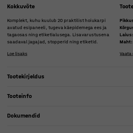
Kokkuvõte
Toot
Komplekt, kuhu kuulub 20 praktilist hoiukarpi
Pikku
avatud esipaneeli, tugeva käepidemega ees ja
Kõrgu
tagaosas ning etiketialusega. Lisavarustusena
Laius
saadaval jagajad, stopperid ning etiketid.
Maht
:
Loe lisaks
Vaata
Tootekirjeldus
Võtke maksimum oma hoiustamise lahendustest nende mug
Tooteinfo
riiulisüsteemidega!
Pikkus
:
300
mm
Plastikkarpidega saate tõhusalt ja organiseeritult ladust
Dokumendid
Kõrgus
:
95
mm
kruve, naelu ja seibe. Laokarpidel on tugevad käepidemed
Laius
:
180
mm
karpe lihtsalt tõsta ja mugavalt kaasa võtta. Avatud esios
Maht
:
3,4
L
Prindi tooteleht
etiketihoidjad mahutavad erinevas suuruses silte, aidates 