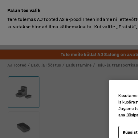
Ilma km-ta
Palun tee valik
Tere tulemas AJ Tooted AS e-poodi! Teenindame nii ettevõttei
kuvatakse hinnad ilma käibemaksuta. Kui valite „Eraisik
Kontor
Ladu ja Tööstus
Riietusruum
Söögituba
Tule meile külla! AJ Salong on ava
AJ Tooted
Ladu ja Tööstus
Ladustamine
Hoiu- ja transportkas
Kasutame k
isikupäras
Jagame tei
analüüsipa
Küpsis