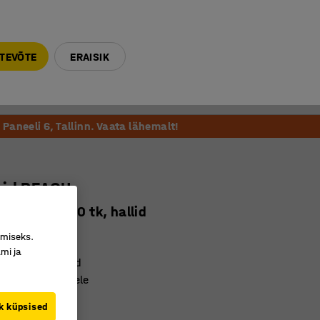
E-R 9-17 tel. 6000 270
info@ajtooted.ee
TEVÕTE
ERAISIK
Võta ühendust
Meie soovitame
Paneeli 6, Tallinn. Vaata lähemalt!
bid REACH
 x 95 mm, 20 tk, hallid
9924
imiseks.
mi ja
d etiketihoidjad
iiulisüsteemidele
käepidemed
k küpsised