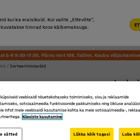
Põhjamaine kvaliteet
d kui ka eraisikuid. Kui valite „Ettevõte“,
ET
“, kuvatakse hinnad koos käibemaksuga.
Vastuvõtt ja Ootesaal
Õueala
Kool ja Lasteaed
tud E-R 9:00-17:00, Pärnu mnt 158, Tallinn. Kauba väljastamine 
tid
Sorteerimiskarbid
Laokar
300 x 180
üpsiseid veebisaidi nõuetekohaseks toimimiseks, sisu ja reklaamide
Art. nr.
:
22
tamiseks, sotsiaalmeedia funktsioonide pakkumiseks ning liikluse analüüs
e infot meie veebisaidi kasutamise kohta ka meie sotsiaalmeedia-, reklaa
Paindliku
rtneritega.
Küpsiste kasutamine
Sobivad r
Tugevad 
te sätted
Lükka kõik tagasi
Luba kõi