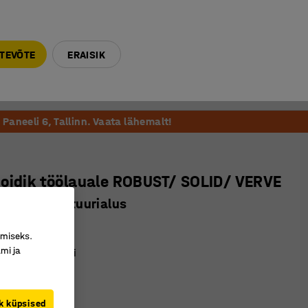
E-R 9-17 tel. 6000 270
info@ajtooted.ee
TEVÕTE
ERAISIK
Võta ühendust
Meie soovitame
Paneeli 6, Tallinn. Vaata lähemalt!
oidik töölauale ROBUST/ SOLID/ VERVE
idik, klaviatuurialus
1507
imiseks.
mi ja
 töölaual ruumi
itava kaldega
ESA kinnitus
k küpsised