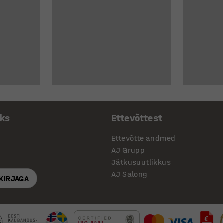
aks
Ettevõttest
Ettevõtte andmed
AJ Grupp
Jätkusuutlikkus
AJ Salong
SKIRJAGA