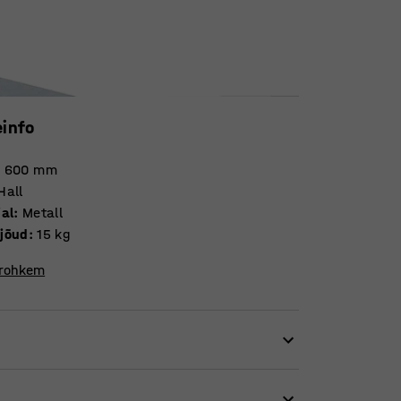
einfo
:
600
mm
Hall
jal
:
Metall
jõud
:
15
kg
 rohkem
 klaviatuuriga. Aitab vabastada ruumi