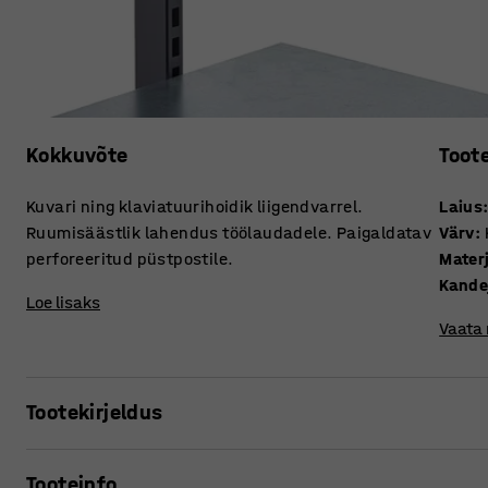
Kokkuvõte
Toot
Kuvari ning klaviatuurihoidik liigendvarrel.
Laius
Ruumisäästlik lahendus töölaudadele. Paigaldatav
Värv
:
perforeeritud püstpostile.
Mater
Kande
Loe lisaks
Vaata
Tootekirjeldus
Praktiline kuvarihoidja neile, kes kasutavad ekraani koos
Tooteinfo
töölaual.