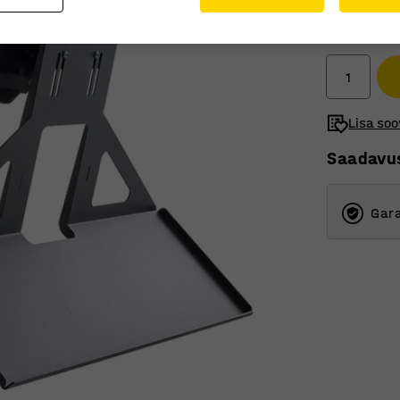
235 €
Ilma km-ta
Lisa soo
Saadavu
Gara