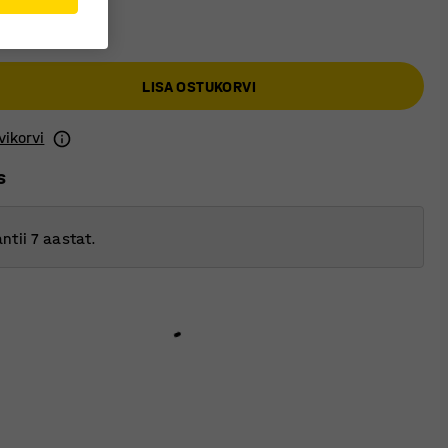
LISA OSTUKORVI
vikorvi
s
ntii 7 aastat.