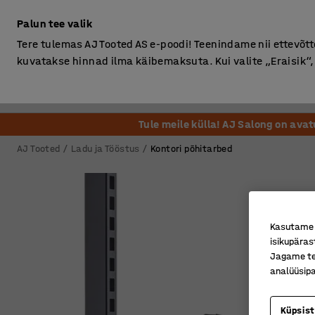
Ilma km-ta
Palun tee valik
Tere tulemas AJ Tooted AS e-poodi! Teenindame nii ettevõttei
kuvatakse hinnad ilma käibemaksuta. Kui valite „Eraisik
Kontor
Ladu ja Tööstus
Riietusruum
Söögituba
Tule meile külla! AJ Salong on ava
AJ Tooted
Ladu ja Tööstus
Kontori põhitarbed
Kasutame k
isikupäras
Jagame tei
analüüsipa
Küpsis