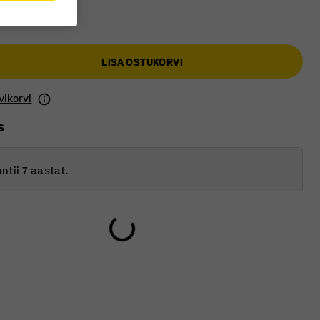
LISA OSTUKORVI
vikorvi
s
ntii 7 aastat.