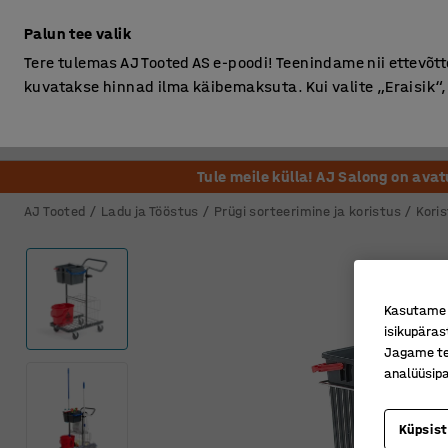
Ilma km-ta
Palun tee valik
Tere tulemas AJ Tooted AS e-poodi! Teenindame nii ettevõttei
kuvatakse hinnad ilma käibemaksuta. Kui valite „Eraisik
Kontor
Ladu ja Tööstus
Riietusruum
Söögituba
Tule meile külla! AJ Salong on ava
AJ Tooted
Ladu ja Tööstus
Prügi sorteerimine ja koristus
Kori
Kasutame k
isikupäras
Jagame tei
analüüsipa
Küpsis