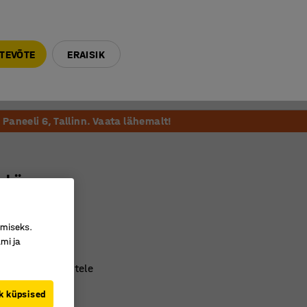
E-R 9-17 tel. 6000 270
info@ajtooted.ee
TEVÕTE
ERAISIK
Võta ühendust
Meie soovitame
Paneeli 6, Tallinn. Vaata lähemalt!
skäru
0 x 960 mm
071
imiseks.
mi ja
ne
dkoristus nõuetele
s 12 L ämber
k küpsised