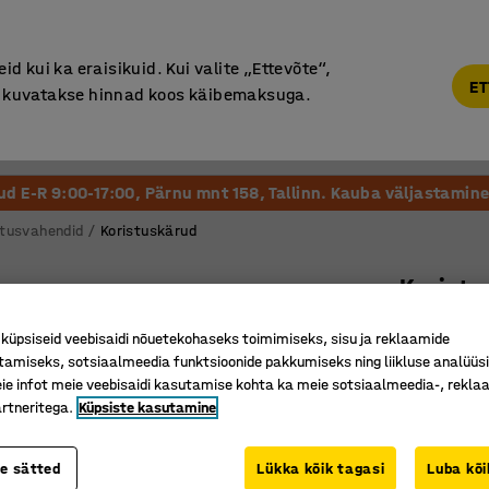
Põhjamaine kvaliteet
d kui ka eraisikuid. Kui valite „Ettevõte“,
ET
“, kuvatakse hinnad koos käibemaksuga.
Vastuvõtt ja Ootesaal
Õueala
Kool ja Lasteaed
tud E-R 9:00-17:00, Pärnu mnt 158, Tallinn. Kauba väljastamine 
stusvahendid
Koristuskärud
Koristu
710 x 43
üpsiseid veebisaidi nõuetekohaseks toimimiseks, sisu ja reklaamide
Art. nr.
:
25
tamiseks, sotsiaalmeedia funktsioonide pakkumiseks ning liikluse analüüs
e infot meie veebisaidi kasutamise kohta ka meie sotsiaalmeedia-, reklaa
Kompakt
rtneritega.
Küpsiste kasutamine
Vastab ül
Komplekti
te sätted
Lükka kõik tagasi
Luba kõi