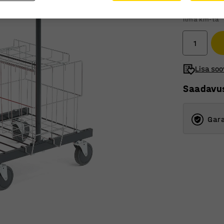
285 €
Ilma km-ta
Lisa soo
Saadavu
Gara