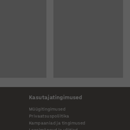
Kasutajatingimused
Müügitingimused
Privaatsuspoliitika
Kampaaniad ja tingimused
Loosimängud ja võitjad