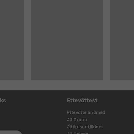
aks
Ettevõttest
Ettevõtte andmed
AJ Grupp
Jätkusuutlikkus
AJ Salong