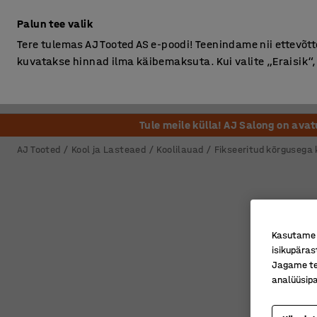
Ilma km-ta
Palun tee valik
Tere tulemas AJ Tooted AS e-poodi! Teenindame nii ettevõttei
kuvatakse hinnad ilma käibemaksuta. Kui valite „Eraisik
Kontor
Ladu ja Tööstus
Riietusruum
Söögituba
Tule meile külla! AJ Salong on ava
AJ Tooted
Kool ja Lasteaed
Koolilauad
Fikseeritud kõrgusega 
Kasutame k
isikupäras
Jagame tei
analüüsipa