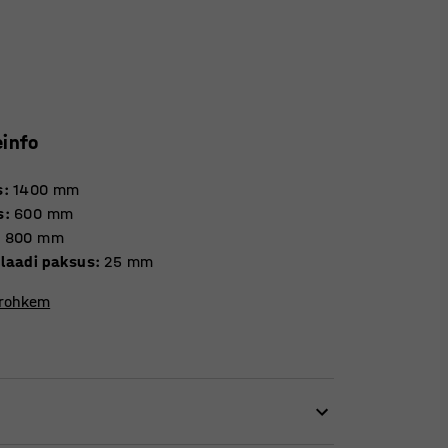
einfo
s
:
1400
mm
s
:
600
mm
:
800
mm
laadi paksus
:
25
mm
 rohkem