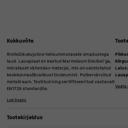
Kokkuvõte
Toot
Ristkülikukujuline helisummutavate omadustega
Pikku
laud. Lauaplaat on kaetud Marmoleum Decibel'ga,
Kõrgu
mürataset vähendav materjal, mis on valmistatud
Laius
keskkonnasõbralikust linoleumist. Pulbervärvitud
Lauap
metallraam. Testitud ning sertifitseeritud vastavalt
Vaata
EN1729 standardile.
Loe lisaks
Tootekirjeldus