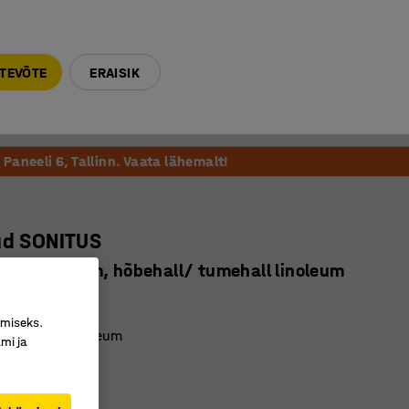
E-R 9-17 tel. 6000 270
info@ajtooted.ee
TEVÕTE
ERAISIK
Võta ühendust
Meie soovitame
Paneeli 6, Tallinn. Vaata lähemalt!
ud SONITUS
00 x 600 mm, hõbehall/ tumehall linoleum
666207
imiseks.
asõbralik linoleum
mi ja
mutav
rtifikaat