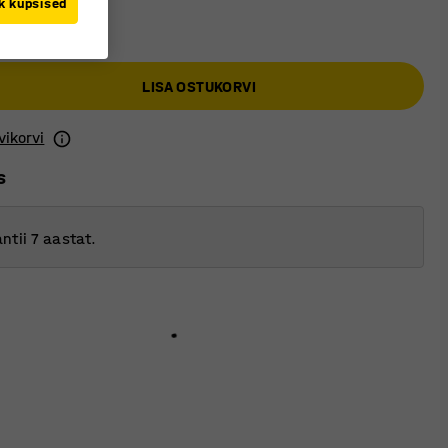
k küpsised
LISA OSTUKORVI
vikorvi
s
ntii 7 aastat.