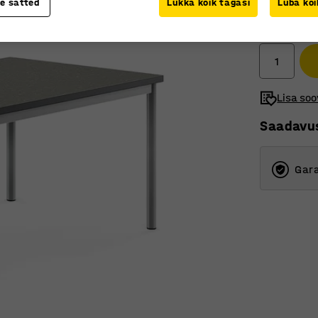
te sätted
Lükka kõik tagasi
Luba kõi
289 €
Ilma km-ta
Lisa soo
Saadavu
Gara