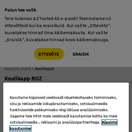
Põhjamaine kvaliteet
Palun tee valik
Tere tulemas AJ Tooted AS e-poodi! Teenindame nii
ettevõtteid kui ka eraisikuid. Kui valite „Ettevõte“,
kuvatakse hinnad ilma käibemaksuta. Kui valite
„Eraisik“, kuvatakse hinnad koos käibemaksuga.
Tule meile külla! AJ Salong on avatud E-R 9:00-17:00,
Pärnu mnt 158, Tallinn. Kauba väljastamine Paneeli
ETTEVÕTE
ERAISIK
6, Tallinn. Vaata lähemalt!
Kapid ja riiulid
Koolikapid
Koolikapp ROZ
3 ust, soklil, 1890 x 900 x 550 mm, sinine uks
Art. nr.
:
52153
Kasutame küpsiseid veebisaidi nõuetekohaseks toimimiseks,
sisu ja reklaamide isikupärastamiseks, sotsiaalmeedia
funktsioonide pakkumiseks ning liikluse analüüsimiseks.
Jagame teie infot meie veebisaidi kasutamise kohta ka meie
sotsiaalmeedia-, reklaami ja analüüsipartneritega.
Küpsiste
kasutamine