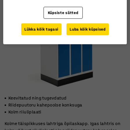
Küpsiste sätted
Lükka kõik tagasi
Luba kõik küpsised
Keevitatud ning tugevdatud
Riidepuutoru kahepoolse konksuga
Kolm riiuliplaati
Kolme täispikkuses lahtriga õpilaskapp. Igas lahtris on