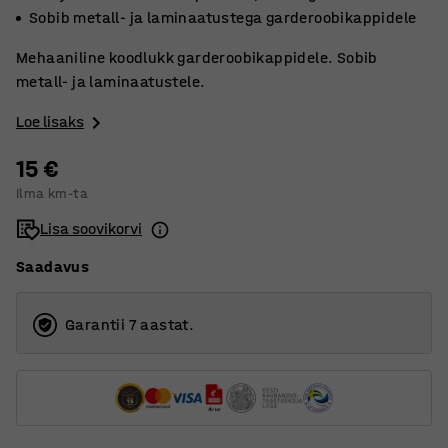
Sobib metall- ja laminaatustega garderoobikappidele
Mehaaniline koodlukk garderoobikappidele. Sobib
metall- ja laminaatustele.
Loe lisaks
15 €
Ilma km-ta
Lisa soovikorvi
Saadavus
Garantii 7 aastat.