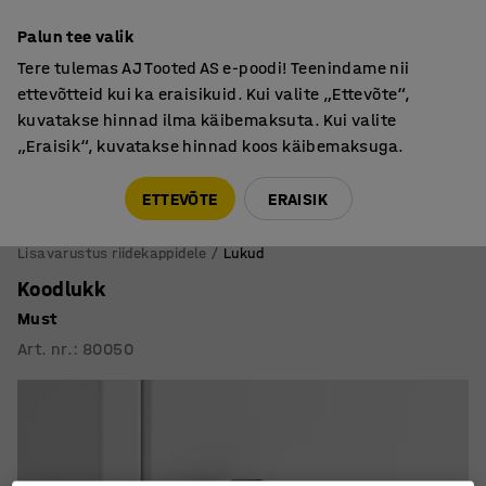
Põhjamaine kvaliteet
Palun tee valik
Tere tulemas AJ Tooted AS e-poodi! Teenindame nii
ettevõtteid kui ka eraisikuid. Kui valite „Ettevõte“,
kuvatakse hinnad ilma käibemaksuta. Kui valite
„Eraisik“, kuvatakse hinnad koos käibemaksuga.
Tule meile külla! AJ Salong on avatud E-R 9:00-17:00,
Pärnu mnt 158, Tallinn. Kauba väljastamine Paneeli
ETTEVÕTE
ERAISIK
6, Tallinn. Vaata lähemalt!
Lisavarustus riidekappidele
Lukud
Koodlukk
Must
Art. nr.
:
80050