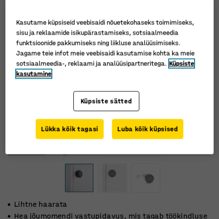
Kasutame küpsiseid veebisaidi nõuetekohaseks toimimiseks,
sisu ja reklaamide isikupärastamiseks, sotsiaalmeedia
funktsioonide pakkumiseks ning liikluse analüüsimiseks.
Jagame teie infot meie veebisaidi kasutamise kohta ka meie
sotsiaalmeedia-, reklaami ja analüüsipartneritega.
Küpsiste
kasutamine
Küpsiste sätted
Lükka kõik tagasi
Luba kõik küpsised
Lihtne haarata
Hea jõumomendi vastupidavus, mis tagab töökindluse