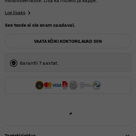
mööbliseeriasse. Lisa ka riiuleid ja kappe.
Loe lisaks
See toode ei ole enam saadaval.
VAATA KÕIKI KONTORILAUAD SIIN
Garantii 7 aastat.
Tootekirjeldus