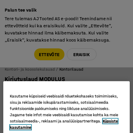
Põhjamaine kvaliteet
Palun tee valik
Tere tulemas AJ Tooted AS e-poodi! Teenindame nii
ettevõtteid kui ka eraisikuid. Kui valite „Ettevõte“,
kuvatakse hinnad ilma käibemaksuta. Kui valite
„Eraisik“, kuvatakse hinnad koos käibemaksuga.
Tule meile külla! AJ Salong on avatud E-R 9:00-17:00,
Pärnu mnt 158, Tallinn. Kauba väljastamine Paneeli
ETTEVÕTE
ERAISIK
6, Tallinn. Vaata lähemalt!
Kontori- ja koosolekulauad
Kontorilauad
Kirjutuslaud MODULUS
1600 x 800 mm, T-raam, must/ valge
Art. nr.
:
1610213
Kasutame küpsiseid veebisaidi nõuetekohaseks toimimiseks,
sisu ja reklaamide isikupärastamiseks, sotsiaalmeedia
funktsioonide pakkumiseks ning liikluse analüüsimiseks.
Jagame teie infot meie veebisaidi kasutamise kohta ka meie
sotsiaalmeedia-, reklaami ja analüüsipartneritega.
Küpsiste
kasutamine