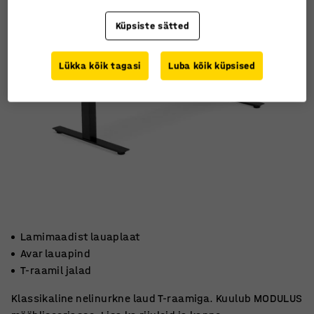
Küpsiste sätted
Lükka kõik tagasi
Luba kõik küpsised
Lamimaadist lauaplaat
Avar lauapind
T-raamil jalad
Klassikaline nelinurkne laud T-raamiga. Kuulub MODULUS