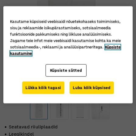
Kasutame küpsiseid veebisaidi nõuetekohaseks toimimiseks,
sisu ja reklaamide isikupärastamiseks, sotsiaalmeedia
funktsioonide pakkumiseks ning liikluse analüüsimiseks.
Jagame teie infot meie veebisaidi kasutamise kohta ka meie
sotsiaalmeedia-, reklaami ja analüüsipartneritega.
Küpsiste
kasutamine
Küpsiste sätted
Lükka kõik tagasi
Luba kõik küpsised
Seatavad riiuliplaadid
Leegikindel