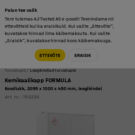
Põhjamaine kvaliteet
Palun tee valik
Tere tulemas AJ Tooted AS e-poodi! Teenindame nii
ettevõtteid kui ka eraisikuid. Kui valite „Ettevõte“,
kuvatakse hinnad ilma käibemaksuta. Kui valite
„Eraisik“, kuvatakse hinnad koos käibemaksuga.
Tule meile külla! AJ Salong on avatud E-R 9:00-17:00,
Pärnu mnt 158, Tallinn. Kauba väljastamine Paneeli
ETTEVÕTE
ERAISIK
6, Tallinn. Vaata lähemalt!
Turvakapid
Leegikindlad turvakapid
Kemikaalikapp FORMULA
Koodlukk, 2095 x 1000 x 450 mm, leegikindel
Art. nr.
:
755236