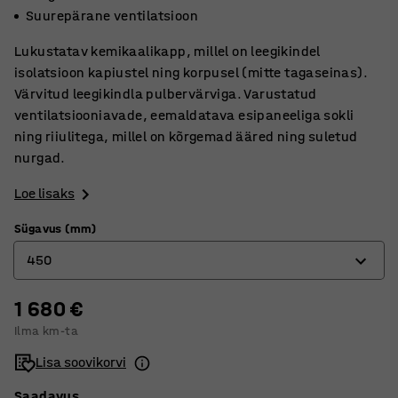
Suurepärane ventilatsioon
Lukustatav kemikaalikapp, millel on leegikindel
isolatsioon kapiustel ning korpusel (mitte tagaseinas).
Värvitud leegikindla pulbervärviga. Varustatud
ventilatsiooniavade, eemaldatava esipaneeliga sokli
ning riiulitega, millel on kõrgemad ääred ning suletud
nurgad.
Loe lisaks
Sügavus (mm)
450
1 680 €
450
Ilma km-ta
600
Lisa soovikorvi
Saadavus