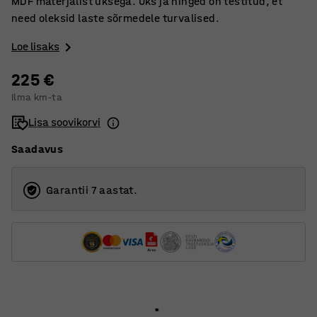
MDF materjalist uksega. Uks ja hinged on testitud, et
need oleksid laste sõrmedele turvalised.
Loe lisaks
225 €
Ilma km-ta
Lisa soovikorvi
Saadavus
Garantii 7 aastat.