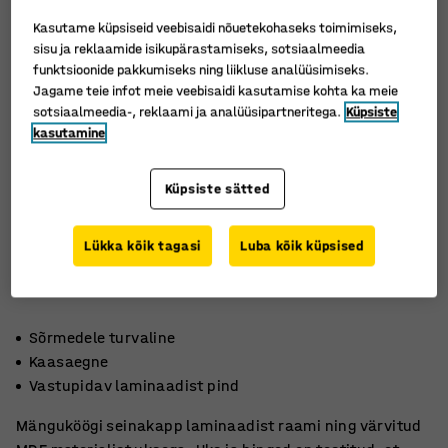
Kasutame küpsiseid veebisaidi nõuetekohaseks toimimiseks,
sisu ja reklaamide isikupärastamiseks, sotsiaalmeedia
funktsioonide pakkumiseks ning liikluse analüüsimiseks.
Jagame teie infot meie veebisaidi kasutamise kohta ka meie
sotsiaalmeedia-, reklaami ja analüüsipartneritega.
Küpsiste
kasutamine
Küpsiste sätted
Lükka kõik tagasi
Luba kõik küpsised
Sõrmedele turvaline
Kaasaegne
Vastupidav laminaadist pind
Mänguköögi seinakapp laminaadist raami ning värvitud