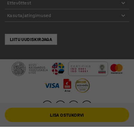
Ettevõttest
Kasutajatingimused
LIITU UUDISKIRJAGA
LISA OSTUKORVI