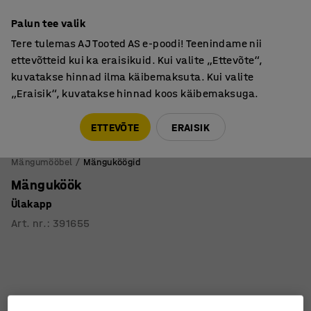
Põhjamaine kvaliteet
Palun tee valik
Tere tulemas AJ Tooted AS e-poodi! Teenindame nii
ettevõtteid kui ka eraisikuid. Kui valite „Ettevõte“,
kuvatakse hinnad ilma käibemaksuta. Kui valite
„Eraisik“, kuvatakse hinnad koos käibemaksuga.
Tule meile külla! AJ Salong on avatud E-R 9:00-17:00,
Pärnu mnt 158, Tallinn. Kauba väljastamine Paneeli
ETTEVÕTE
ERAISIK
6, Tallinn. Vaata lähemalt!
Mängumööbel
Mänguköögid
Mänguköök
Ülakapp
Art. nr.
:
391655