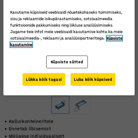
Kasutame küpsiseid veebisaidi nõuetekohaseks toimimiseks,
sisu ja reklaamide isikupärastamiseks, sotsiaalmeedia
funktsioonide pakkumiseks ning liikluse analüüsimiseks.
Jagame teie infot meie veebisaidi kasutamise kohta ka meie
sotsiaalmeedia-, reklaami ja analüüsipartneritega.
Küpsiste
kasutamine
Küpsiste sätted
Lükka kõik tagasi
Luba kõik küpsised
Kallurkonteineritele
Ennetab libisemist
Müüakse individuaalselt