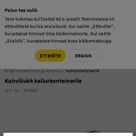
Põhjamaine kvaliteet
Palun tee valik
Tere tulemas AJ Tooted AS e-poodi! Teenindame nii
ettevõtteid kui ka eraisikuid. Kui valite „Ettevõte“,
kuvatakse hinnad ilma käibemaksuta. Kui valite
„Eraisik“, kuvatakse hinnad koos käibemaksuga.
Tule meile külla! AJ Salong on avatud E-R 9:00-17:00,
Pärnu mnt 158, Tallinn. Kauba väljastamine Paneeli
ETTEVÕTE
ERAISIK
6, Tallinn. Vaata lähemalt!
Prügi sorteerimine ja koristus
Kallurkonteinerid
Kahvlilukk kallurkonteinerile
Art. nr.
:
30088