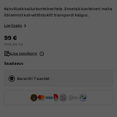
Kahvlilukk kallurkonteineritele. Ennetab konteineri maha
libisemist kahveltõstukilt transpordi käigus.
Loe lisaks
99 €
Ilma km-ta
Lisa soovikorvi
Saadavus
Garantii 7 aastat.