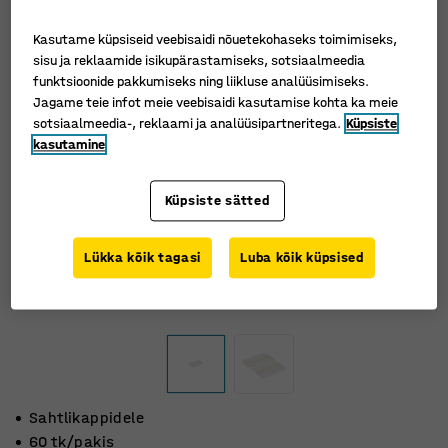
Kasutame küpsiseid veebisaidi nõuetekohaseks toimimiseks,
sisu ja reklaamide isikupärastamiseks, sotsiaalmeedia
funktsioonide pakkumiseks ning liikluse analüüsimiseks.
Jagame teie infot meie veebisaidi kasutamise kohta ka meie
sotsiaalmeedia-, reklaami ja analüüsipartneritega.
Küpsiste
kasutamine
Küpsiste sätted
Lükka kõik tagasi
Luba kõik küpsised
Sahtlikappidele
60 tk/pakis