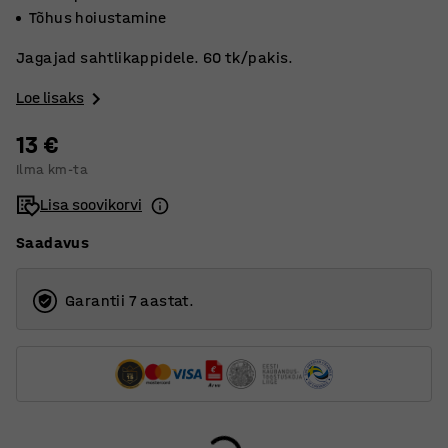
Tõhus hoiustamine
Jagajad sahtlikappidele. 60 tk/pakis.
Loe lisaks
13 €
Ilma km-ta
Lisa soovikorvi
Saadavus
Garantii 7 aastat.