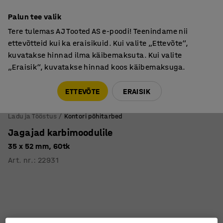
Põhjamaine kvaliteet
Palun tee valik
Tere tulemas AJ Tooted AS e-poodi! Teenindame nii
ettevõtteid kui ka eraisikuid. Kui valite „Ettevõte“,
kuvatakse hinnad ilma käibemaksuta. Kui valite
„Eraisik“, kuvatakse hinnad koos käibemaksuga.
Tule meile külla! AJ Salong on avatud E-R 9:00-17:00,
Pärnu mnt 158, Tallinn. Kauba väljastamine Paneeli
ETTEVÕTE
ERAISIK
6, Tallinn. Vaata lähemalt!
Ladu ja Tööstus
Kontori põhitarbed
Jagajad karbimoodulile
35 x 52 mm, 60tk
Art. nr.
:
22931