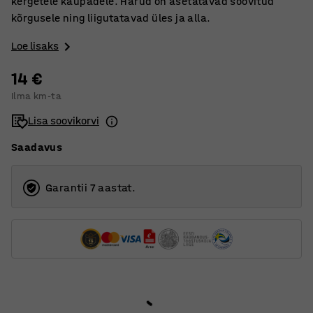
kergetele kaupadele. Harud on asetatavad soovitud
kõrgusele ning liigutatavad üles ja alla.
Loe lisaks
14 €
Ilma km-ta
Lisa soovikorvi
Saadavus
Garantii 7 aastat.