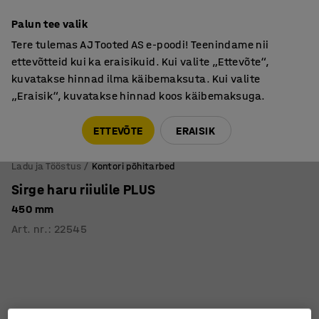
Põhjamaine kvaliteet
Palun tee valik
Tere tulemas AJ Tooted AS e-poodi! Teenindame nii
ettevõtteid kui ka eraisikuid. Kui valite „Ettevõte“,
kuvatakse hinnad ilma käibemaksuta. Kui valite
„Eraisik“, kuvatakse hinnad koos käibemaksuga.
Tule meile külla! AJ Salong on avatud E-R 9:00-17:00,
Pärnu mnt 158, Tallinn. Kauba väljastamine Paneeli
ETTEVÕTE
ERAISIK
6, Tallinn. Vaata lähemalt!
Ladu ja Tööstus
Kontori põhitarbed
Sirge haru riiulile PLUS
450 mm
Art. nr.
:
22545