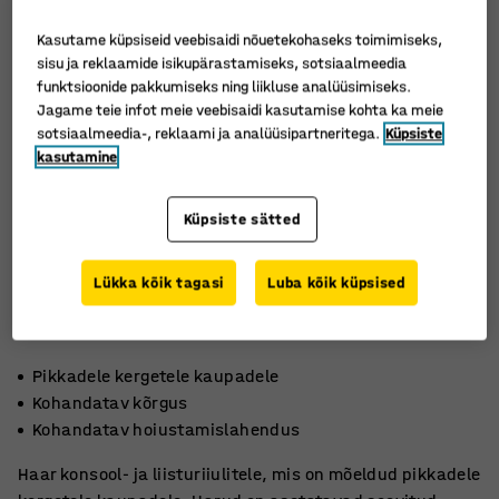
Kasutame küpsiseid veebisaidi nõuetekohaseks toimimiseks,
sisu ja reklaamide isikupärastamiseks, sotsiaalmeedia
funktsioonide pakkumiseks ning liikluse analüüsimiseks.
Jagame teie infot meie veebisaidi kasutamise kohta ka meie
sotsiaalmeedia-, reklaami ja analüüsipartneritega.
Küpsiste
kasutamine
Küpsiste sätted
Lükka kõik tagasi
Luba kõik küpsised
Pikkadele kergetele kaupadele
Kohandatav kõrgus
Kohandatav hoiustamislahendus
Haar konsool- ja liisturiiulitele, mis on mõeldud pikkadele