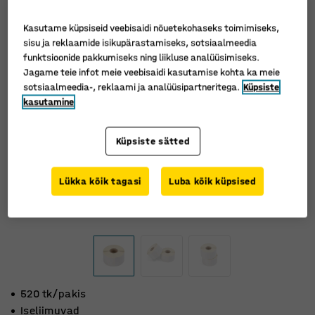
Kasutame küpsiseid veebisaidi nõuetekohaseks toimimiseks,
sisu ja reklaamide isikupärastamiseks, sotsiaalmeedia
funktsioonide pakkumiseks ning liikluse analüüsimiseks.
Jagame teie infot meie veebisaidi kasutamise kohta ka meie
sotsiaalmeedia-, reklaami ja analüüsipartneritega.
Küpsiste
kasutamine
Küpsiste sätted
Lükka kõik tagasi
Luba kõik küpsised
520 tk/pakis
Iseliimuvad