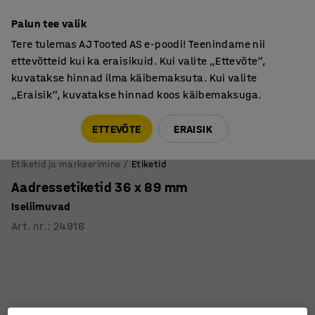
Põhjamaine kvaliteet
Palun tee valik
Tere tulemas AJ Tooted AS e-poodi! Teenindame nii
ettevõtteid kui ka eraisikuid. Kui valite „Ettevõte“,
kuvatakse hinnad ilma käibemaksuta. Kui valite
„Eraisik“, kuvatakse hinnad koos käibemaksuga.
Tule meile külla! AJ Salong on avatud E-R 9:00-17:00,
Pärnu mnt 158, Tallinn. Kauba väljastamine Paneeli
ETTEVÕTE
ERAISIK
6, Tallinn. Vaata lähemalt!
Etiketid ja markeerimine
Etiketid
Aadressetiketid 36 x 89 mm
Iseliimuvad
Art. nr.
:
24916