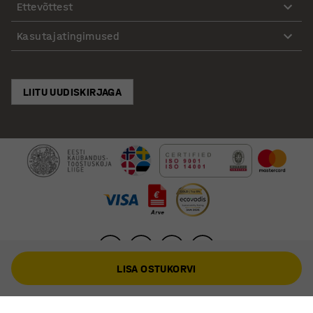
Ettevõttest
Kasutajatingimused
LIITU UUDISKIRJAGA
LISA OSTUKORVI