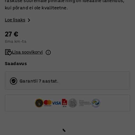
raskuse suuremale pinnale ning on ideaalne lahendus,
kui põrand ei ole kvaliteetne.
Loe lisaks
27 €
Ilma km-ta
Lisa soovikorvi
Saadavus
Garantii 7 aastat.