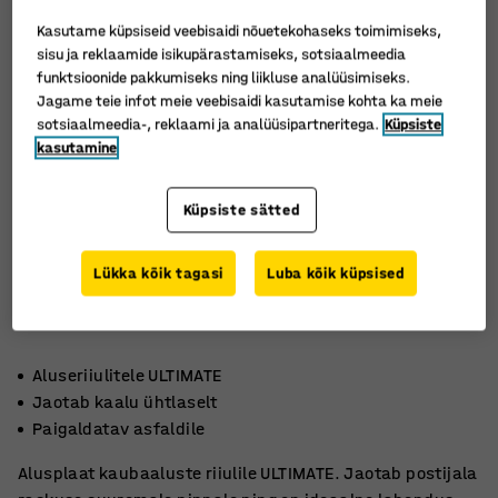
Kasutame küpsiseid veebisaidi nõuetekohaseks toimimiseks,
sisu ja reklaamide isikupärastamiseks, sotsiaalmeedia
funktsioonide pakkumiseks ning liikluse analüüsimiseks.
Jagame teie infot meie veebisaidi kasutamise kohta ka meie
sotsiaalmeedia-, reklaami ja analüüsipartneritega.
Küpsiste
kasutamine
Küpsiste sätted
Lükka kõik tagasi
Luba kõik küpsised
Aluseriiulitele ULTIMATE
Jaotab kaalu ühtlaselt
Paigaldatav asfaldile
Alusplaat kaubaaluste riiulile ULTIMATE. Jaotab postijala