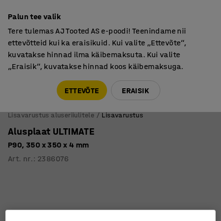
Põhjamaine kvaliteet
Palun tee valik
Tere tulemas AJ Tooted AS e-poodi! Teenindame nii
ettevõtteid kui ka eraisikuid. Kui valite „Ettevõte“,
kuvatakse hinnad ilma käibemaksuta. Kui valite
„Eraisik“, kuvatakse hinnad koos käibemaksuga.
Tule meile külla! AJ Salong on avatud E-R 9:00-17:00,
Pärnu mnt 158, Tallinn. Kauba väljastamine Paneeli
ETTEVÕTE
ERAISIK
6, Tallinn. Vaata lähemalt!
Lisavarustus aluseriiulitele
Lisavarustus
Alusplaat ULTIMATE
P90, 350 x 350 x 4 mm
Art. nr.
:
2386076