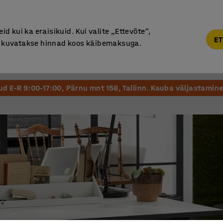
Garantii vähemalt 7 aastat
d kui ka eraisikuid. Kui valite „Ettevõte“,
ET
“, kuvatakse hinnad koos käibemaksuga.
Vastuvõtt ja Ootesaal
Õueala
Kool ja Lasteaed
tud E-R 9:00-17:00, Pärnu mnt 158, Tallinn. Kauba väljastamine 