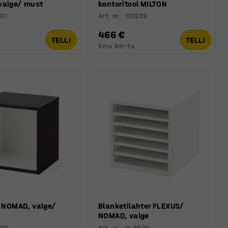
valge/ must
kontoritool MILTON
011
Art. nr.
:
110239
466 €
TELLI
TELLI
a
Ilma km-ta
l NOMAD, valge/
Blanketilahter FLEXUS/
NOMAD, valge
015
Art. nr.
:
149509