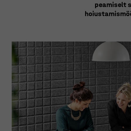
peamiselt s
hoiustamismöö