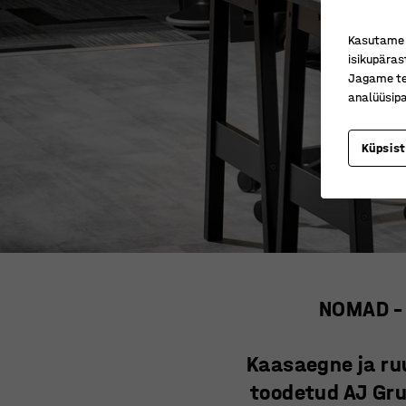
Kasutame k
isikupäras
Jagame tei
analüüsipa
Küpsis
NOMAD – 
Kaasaegne ja ru
toodetud AJ Gru