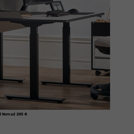
ud Nomad
295 €