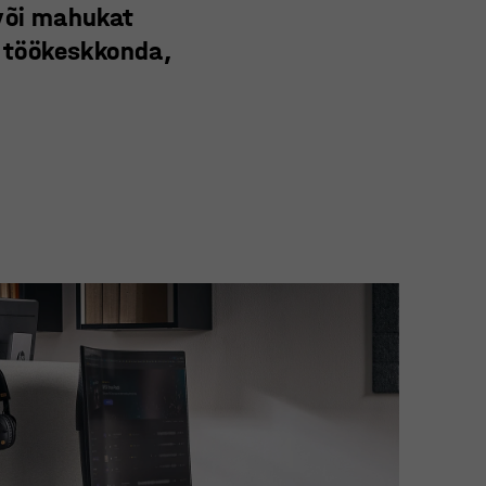
 või mahukat
 töökeskkonda,