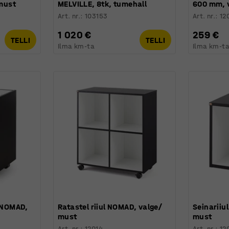
 must
MELVILLE, 8tk, tumehall
600 mm, 
Art. nr.
:
103153
Art. nr.
:
12
1 020 €
259 €
TELLI
TELLI
Ilma km-ta
Ilma km-t
l NOMAD,
Ratastel riiul NOMAD, valge/
Seinariiu
must
must
Art. nr.
:
12014
Art. nr.
:
12