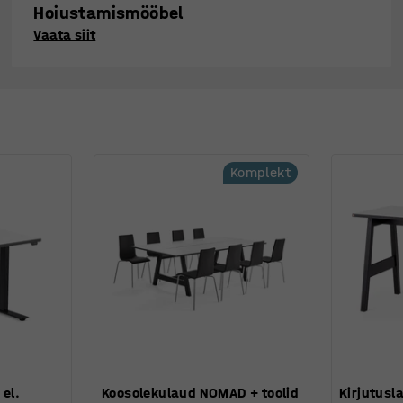
Hoiustamismööbel
Vaata siit
Komplekt
el.
Koosolekulaud NOMAD + toolid
Kirjutusl