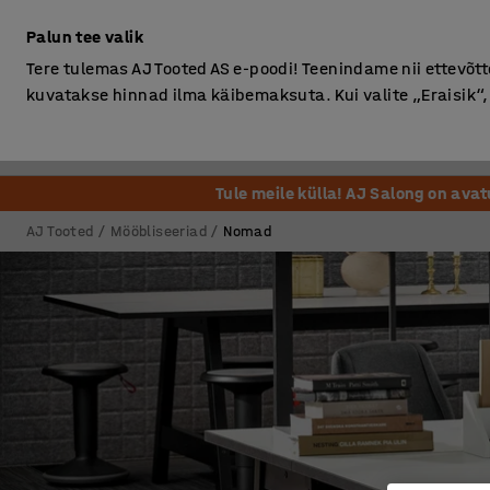
Ilma km-ta
Palun tee valik
Tere tulemas AJ Tooted AS e-poodi! Teenindame nii ettevõttei
kuvatakse hinnad ilma käibemaksuta. Kui valite „Eraisik
Kontor
Ladu ja Tööstus
Riietusruum
Söögituba
Tule meile külla! AJ Salong on ava
AJ Tooted
Mööbliseeriad
Nomad