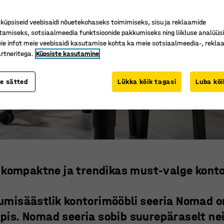
üpsiseid veebisaidi nõuetekohaseks toimimiseks, sisu ja reklaamide
tamiseks, sotsiaalmeedia funktsioonide pakkumiseks ning liikluse analüüs
e infot meie veebisaidi kasutamise kohta ka meie sotsiaalmeedia-, reklaa
rtneritega.
Küpsiste kasutamine
te sätted
Lükka kõik tagasi
Luba kõi
kompaktne ja trendikas must-valge kont
umisäästlik kontorimööbli seeria Nomad on
pis. Nomad seeria sobib suurepäraselt nei