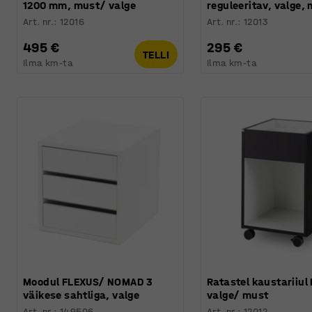
1200 mm, must/ valge
reguleeritav, valge,
Art. nr.
:
12016
Art. nr.
:
12013
495 €
295 €
TELLI
Ilma km-ta
Ilma km-ta
Moodul FLEXUS/ NOMAD 3
Ratastel kaustariiu
väikese sahtliga, valge
valge/ must
Art. nr.
:
149506
Art. nr.
:
12012