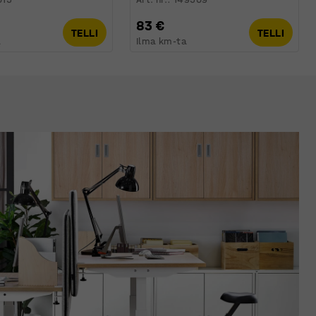
83 €
TELLI
TELLI
a
Ilma km-ta