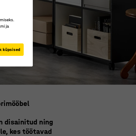
imiseks.
mi ja
k küpsised
orimööbel
 disainitud ning
le, kes töötavad