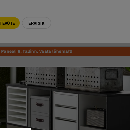
E-R 9-17 tel. 6000 270
info@ajtooted.ee
TEVÕTE
ERAISIK
Võta ühendust
Meie soovitame
Paneeli 6, Tallinn. Vaata lähemalt!