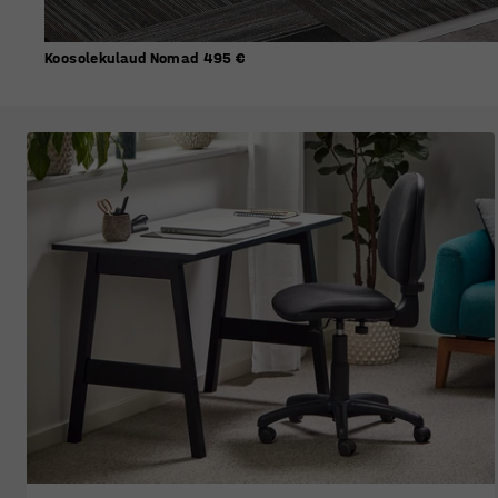
Koosolekulaud Nomad
495 €