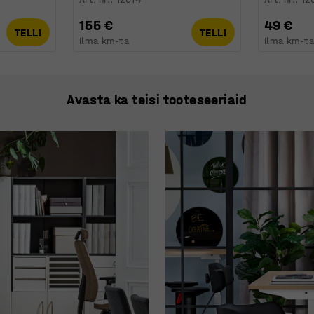
155 €
49 €
TELLI
TELLI
Ilma km-ta
Ilma km-t
Avasta ka teisi tooteseeriaid