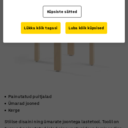
Küpsiste sätted
Lükka kõik tagasi
Luba kõik küpsised
Painutatud puitjalad
Ümarad jooned
Kerge
Stiilse disaini ning ümarate joontega lastetool. Toolil on