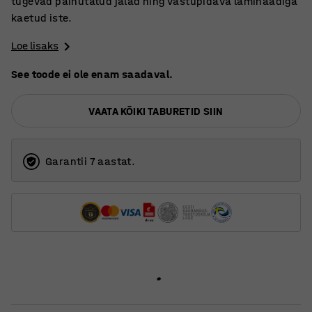
tugevad painutatud jalad ning vastupidava laminaadiga
kaetud iste.
Loe lisaks
See toode ei ole enam saadaval.
VAATA KÕIKI TABURETID SIIN
Garantii 7 aastat.