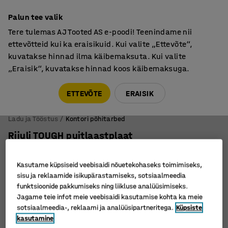
Põhjamaine kvaliteet
Palun tee valik
Tere tulemas AJ Tooted AS e-poodi! Teenindame nii
ettevõtteid kui ka eraisikuid. Kui valite „Ettevõte“,
kuvatakse hinnad ilma käibemaksuta. Kui valite
„Eraisik“, kuvatakse hinnad koos käibemaksuga.
Tule meile külla! AJ Salong on avatud E-R 9:00-17:00,
Pärnu mnt 158, Tallinn. Kauba väljastamine Paneeli
ETTEVÕTE
ERAISIK
6, Tallinn. Vaata lähemalt!
Ladu ja Tööstus
Kontori põhitarbed
Riiuli TOUGH puitlaastplaat
1800 x 600 mm
Art. nr.
:
213143
Kasutame küpsiseid veebisaidi nõuetekohaseks toimimiseks,
sisu ja reklaamide isikupärastamiseks, sotsiaalmeedia
funktsioonide pakkumiseks ning liikluse analüüsimiseks.
Jagame teie infot meie veebisaidi kasutamise kohta ka meie
sotsiaalmeedia-, reklaami ja analüüsipartneritega.
Küpsiste
kasutamine