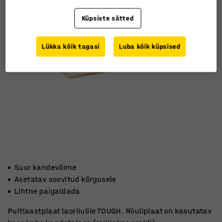
Küpsiste sätted
Lükka kõik tagasi
Luba kõik küpsised
Suur kandevõime
Asetatav soovitud kõrgusele
Lihtne paigaldada
Puitlaastplaat laoriiulile TOUGH. Riiuliplaat on kasutatav