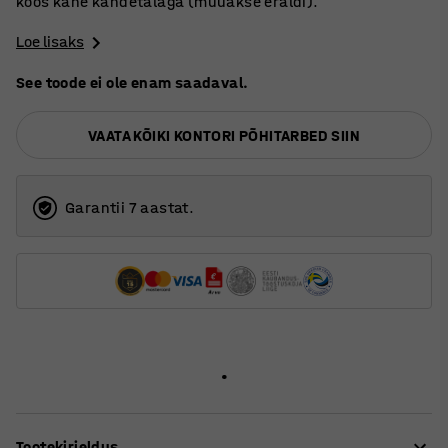
koos kahe kandetalaga (müüakse eraldi).
Loe lisaks
See toode ei ole enam saadaval.
VAATA KÕIKI KONTORI PÕHITARBED SIIN
Garantii 7 aastat.
Tootekirjeldus