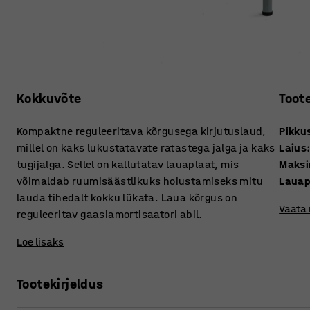
Kokkuvõte
Toot
Kompaktne reguleeritava kõrgusega kirjutuslaud,
Pikku
millel on kaks lukustatavate ratastega jalga ja kaks
Laius
tugijalga. Sellel on kallutatav lauaplaat, mis
Maksi
võimaldab ruumisäästlikuks hoiustamiseks mitu
Lauap
lauda tihedalt kokku lükata. Laua kõrgus on
Vaata
reguleeritav gaasiamortisaatori abil.
Loe lisaks
Tootekirjeldus