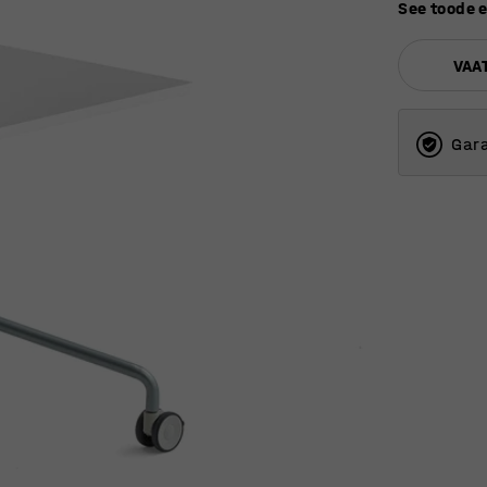
See toode 
VAA
Gara