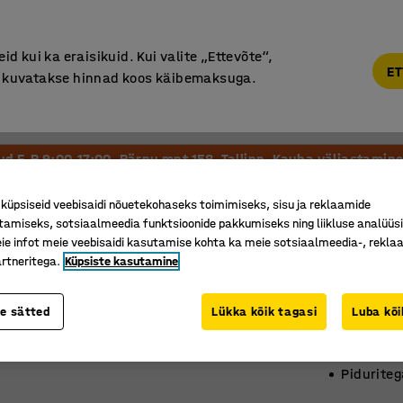
Põhjamaine kvaliteet
d kui ka eraisikuid. Kui valite „Ettevõte“,
ET
“, kuvatakse hinnad koos käibemaksuga.
Vastuvõtt ja Ootesaal
Õueala
Kool ja Lasteaed
tud E-R 9:00-17:00, Pärnu mnt 158, Tallinn. Kauba väljastamine 
ga koolilauad
üpsiseid veebisaidi nõuetekohaseks toimimiseks, sisu ja reklaamide
tamiseks, sotsiaalmeedia funktsioonide pakkumiseks ning liikluse analüüs
Regul. 
e infot meie veebisaidi kasutamise kohta ka meie sotsiaalmeedia-, reklaa
rtneritega.
Küpsiste kasutamine
600 x 70
Art. nr.
:
35
te sätted
Lükka kõik tagasi
Luba kõi
Ruumisää
Reguleer
Piduriteg