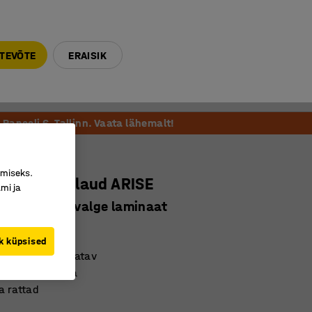
E-R 9-17 tel. 6000 270
info@ajtooted.ee
TEVÕTE
ERAISIK
Võta ühendust
Meie soovitame
Paneeli 6, Tallinn. Vaata lähemalt!
imiseks.
kõrgusega laud ARISE
mi ja
0 mm, hall/ valge laminaat
11203
k küpsised
stlikult hoiustatav
itava kõrgusega
a rattad