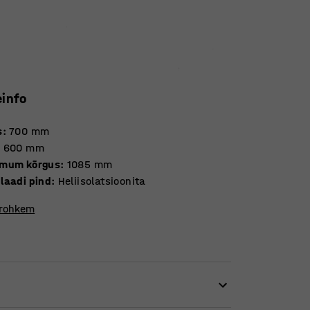
einfo
s
:
700
mm
:
600
mm
mum kõrgus
:
1085
mm
laadi pind
:
Heliisolatsioonita
 rohkem