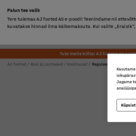
Ilma km-ta
Palun tee valik
Tere tulemas AJ Tooted AS e-poodi! Teenindame nii ettevõttei
kuvatakse hinnad ilma käibemaksuta. Kui valite „Eraisik
Kontor
Ladu ja Tööstus
Riietusruum
Söögituba
Tule meile külla! AJ Salong on ava
AJ Tooted
Kool ja Lasteaed
Koolilauad
Reguleeritava kõrguse
Kasutame k
isikupäras
Jagame tei
analüüsipa
Küpsis