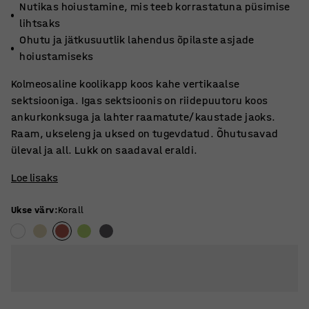
Nutikas hoiustamine, mis teeb korrastatuna püsimise
lihtsaks
Ohutu ja jätkusuutlik lahendus õpilaste asjade
hoiustamiseks
Kolmeosaline koolikapp koos kahe vertikaalse
sektsiooniga. Igas sektsioonis on riidepuutoru koos
ankurkonksuga ja lahter raamatute/kaustade jaoks.
Raam, ukseleng ja uksed on tugevdatud. Õhutusavad
üleval ja all. Lukk on saadaval eraldi.
Loe lisaks
Ukse värv
:
Korall