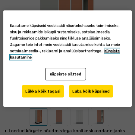
Kasutame küpsiseid veebisaidi nõuetekohaseks toimimiseks,
sisu ja reklaamide isikupärastamiseks, sotsiaalmeedia
funktsioonide pakkumiseks ning liikluse analüüsimiseks.
Jagame teie infot meie veebisaidi kasutamise kohta ka meie
sotsiaalmeedia-, reklaami ja analüüsipartneritega.
Küpsiste
kasutamine
Küpsiste sätted
Lükka kõik tagasi
Luba kõik küpsised
Loodud kõrgete nõudmistega koolikeskkondade jaoks