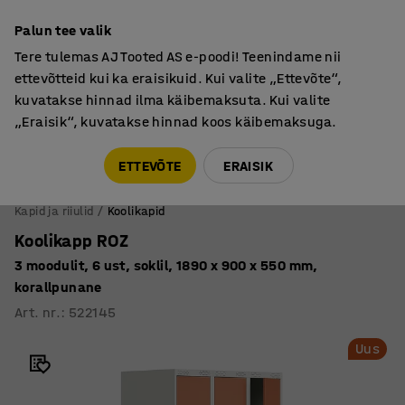
Põhjamaine kvaliteet
Palun tee valik
Tere tulemas AJ Tooted AS e-poodi! Teenindame nii
ettevõtteid kui ka eraisikuid. Kui valite „Ettevõte“,
kuvatakse hinnad ilma käibemaksuta. Kui valite
„Eraisik“, kuvatakse hinnad koos käibemaksuga.
Tule meile külla! AJ Salong on avatud E-R 9:00-17:00,
Pärnu mnt 158, Tallinn. Kauba väljastamine Paneeli
ETTEVÕTE
ERAISIK
6, Tallinn. Vaata lähemalt!
Kapid ja riiulid
Koolikapid
Koolikapp ROZ
3 moodulit, 6 ust, soklil, 1890 x 900 x 550 mm,
korallpunane​
Art. nr.
:
522145
Uus